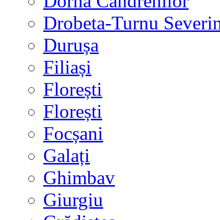
Dorna Candrenilor
Drobeta-Turnu Severi
Durușa
Filiași
Florești
Florești
Focșani
Galați
Ghimbav
Giurgiu