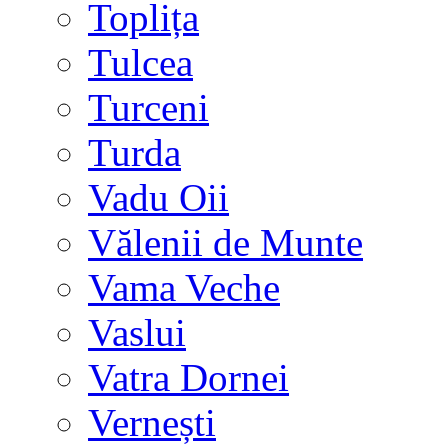
Toplița
Tulcea
Turceni
Turda
Vadu Oii
Vălenii de Munte
Vama Veche
Vaslui
Vatra Dornei
Vernești