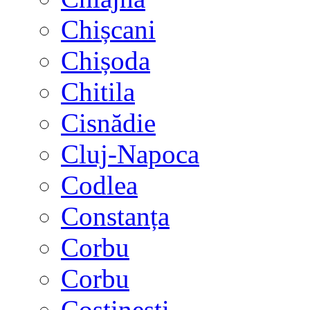
Chișcani
Chișoda
Chitila
Cisnădie
Cluj-Napoca
Codlea
Constanța
Corbu
Corbu
Costinești