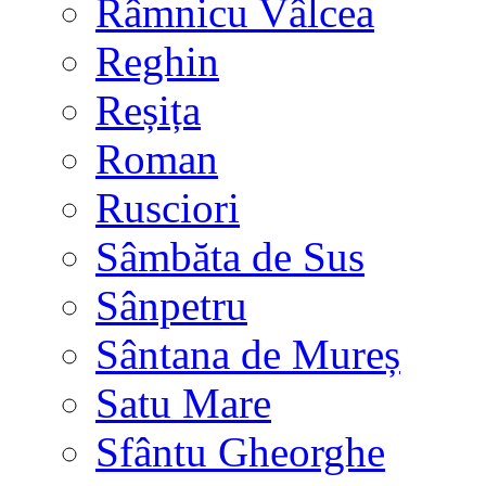
Râmnicu Vâlcea
Reghin
Reșița
Roman
Rusciori
Sâmbăta de Sus
Sânpetru
Sântana de Mureș
Satu Mare
Sfântu Gheorghe