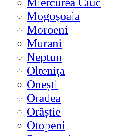
Miercurea Ciuc
Mogoșoaia
Moroeni
Murani
Neptun
Oltenița
Onești
Oradea
Orăștie
Otopeni