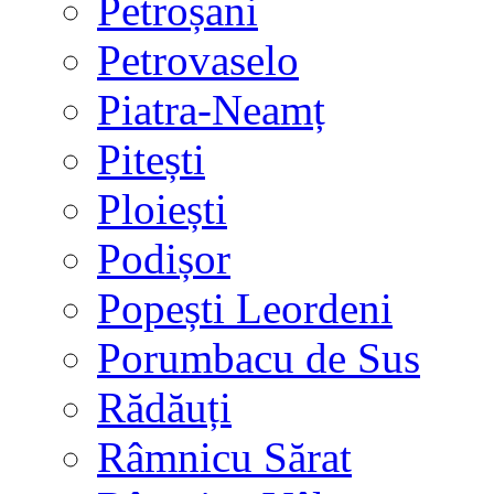
Petroșani
Petrovaselo
Piatra-Neamț
Pitești
Ploiești
Podișor
Popești Leordeni
Porumbacu de Sus
Rădăuți
Râmnicu Sărat