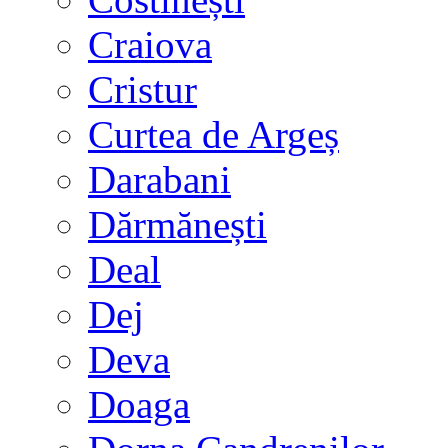
Craiova
Cristur
Curtea de Argeș
Darabani
Dărmănești
Deal
Dej
Deva
Doaga