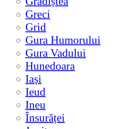
Grădiștea
Greci
Grid
Gura Humorului
Gura Vadului
Hunedoara
Iași
Ieud
Ineu
Însurăței