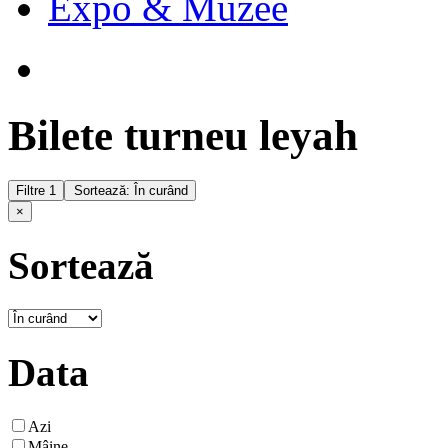
Expo & Muzee
Bilete turneu leyah
Filtre
1
Sortează: În curând
×
Sortează
Data
Azi
Mâine