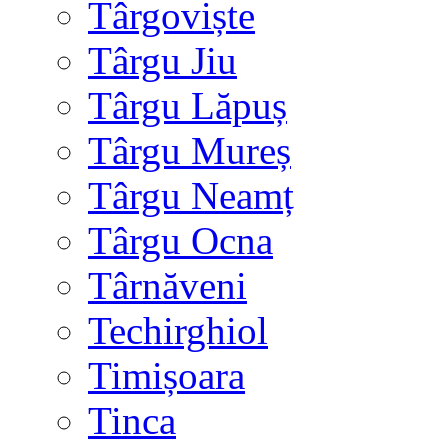
Târgoviște
Târgu Jiu
Târgu Lăpuș
Târgu Mureș
Târgu Neamț
Târgu Ocna
Târnăveni
Techirghiol
Timișoara
Tinca