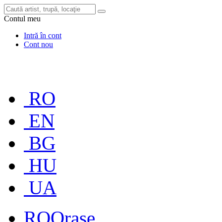
Contul meu
Intră în cont
Cont nou
RO
EN
BG
HU
UA
RO
Orașe