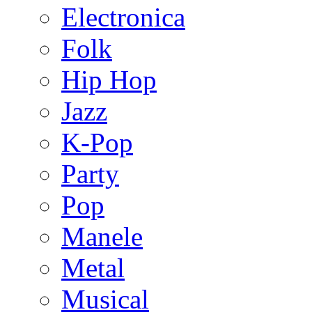
Electronica
Folk
Hip Hop
Jazz
K-Pop
Party
Pop
Manele
Metal
Musical