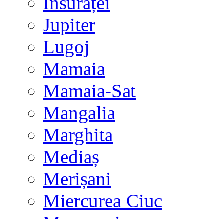
Însurăței
Jupiter
Lugoj
Mamaia
Mamaia-Sat
Mangalia
Marghita
Mediaș
Merișani
Miercurea Ciuc