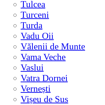
Tulcea
Turceni
Turda
Vadu Oii
Vălenii de Munte
Vama Veche
Vaslui
Vatra Dornei
Vernești
Vișeu de Sus