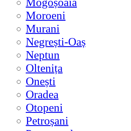
Mogoșoaia
Moroeni
Murani
Negrești-Oaș
Neptun
Oltenița
Onești
Oradea
Otopeni
Petroșani