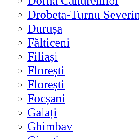
Dorna Candrenilor
Drobeta-Turnu Severi
Durușa
Fălticeni
Filiași
Florești
Florești
Focșani
Galați
Ghimbav