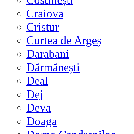
Craiova
Cristur
Curtea de Argeș
Darabani
Dărmănești
Deal
Dej
Deva
Doaga