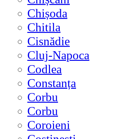
Chișoda
Chitila
Cisnădie
Cluj-Napoca
Codlea
Constanța
Corbu
Corbu
Coroieni
Costinești