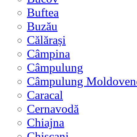
Buftea
Buzău
Călărași
Câmpina
Câmpulung
Câmpulung Moldoven
Caracal
Cernavodă
Chiajna
Chișcani