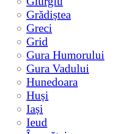
Giurgiu
Grădiștea
Greci
Grid
Gura Humorului
Gura Vadului
Hunedoara
Huși
Iași
Ieud