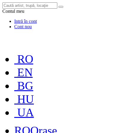
Contul meu
Intră în cont
Cont nou
RO
EN
BG
HU
UA
RO
Orașe