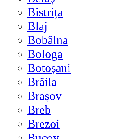
Bistrița
Blaj
Bobâlna
Bologa
Botoșani
Brăila
Brașov
Breb
Brezoi
Bucov