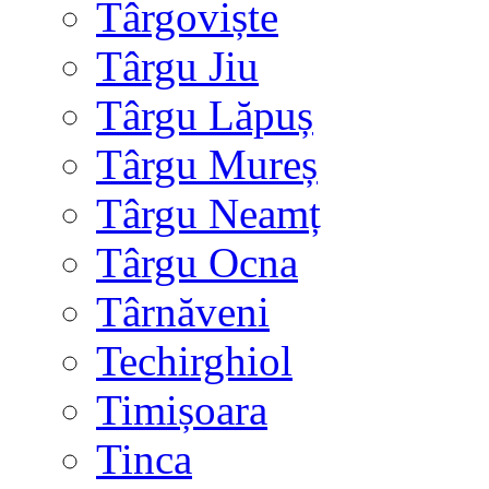
Târgoviște
Târgu Jiu
Târgu Lăpuș
Târgu Mureș
Târgu Neamț
Târgu Ocna
Târnăveni
Techirghiol
Timișoara
Tinca