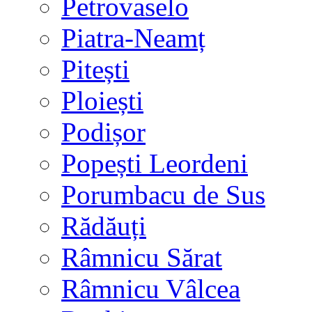
Petrovaselo
Piatra-Neamț
Pitești
Ploiești
Podișor
Popești Leordeni
Porumbacu de Sus
Rădăuți
Râmnicu Sărat
Râmnicu Vâlcea