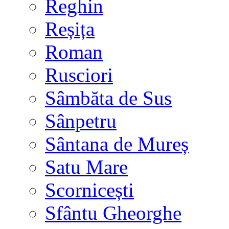
Reghin
Reșița
Roman
Rusciori
Sâmbăta de Sus
Sânpetru
Sântana de Mureș
Satu Mare
Scornicești
Sfântu Gheorghe