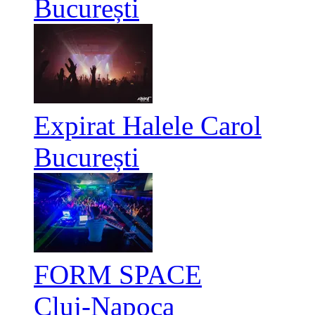
București
Expirat Halele Carol
București
FORM SPACE
Cluj-Napoca