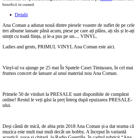
beneficii in curand.
Detalii
Ana Coman a adunat nouă dintre piesele voastre de suflet de pe cele
trei albume lansate până acum, piese pe care ați plâns, ați râs și le-ați
simțit cu toată ființa, și le-a pus pe un.... VINYL.
Ladies and gents, PRIMUL VINYL Ana Coman este aici.
Vinyl-ul va ajunge pe 25 mai În Spatele Casei Timișoara, în cel mai
frumos concert de lansare al unui material nou Ana Coman.
Primele 50 de viniluri la PRESALE sunt disponibile de cumpărat
online! Restul le veți găsi la preț întreg după epuizarea PRESALE-
ului.
Deși cântă de mică, de abia prin 2018 Ana Coman și-a dat seama că
muzica este mult mai mult decât un hobby. A început în variantă
acustică, voce și chitară, la Radio Guerrilla, în cadrul rubricii “Ana