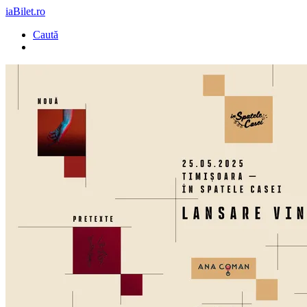
iaBilet.ro
Caută