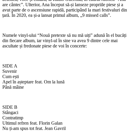
are cântec”. Ulterior, Ana început să-și lanseze propriile piese și a
avut parte de o ascensiune rapidă, participând la mari festivaluri din
țară. În 2020, ea și-a lansat primul album, „9 missed calls”.
Numele vinyl-ului “Nouă pretexte să nu mă uiți” adună în el bucăți
din fiecare album, iar vinyl-ul în sine va avea 9 dintre cele mai
ascultate și fredonate piese de voi în concerte:
SIDE A
Suvenir
Cum ești
Apel în așteptare feat. Om la lună
Până mâine
SIDE B
Stângaci
Contratimp
Ultimul refren feat. Florin Galan
Nu ți-am spus tot feat. Jean Gavril