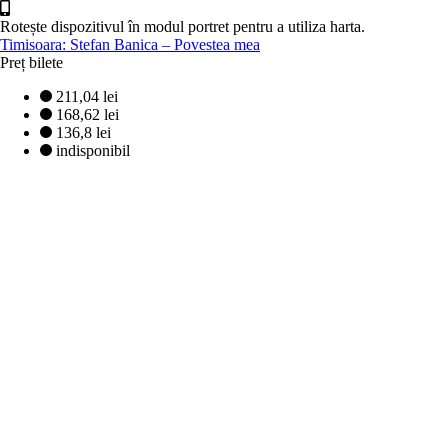
Rotește dispozitivul în modul portret pentru a utiliza harta.
Timisoara: Stefan Banica – Povestea mea
Preț bilete
211,04 lei
168,62 lei
136,8 lei
indisponibil