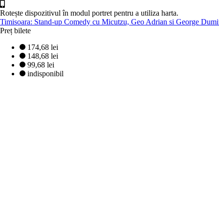
Rotește dispozitivul în modul portret pentru a utiliza harta.
Timisoara: Stand-up Comedy cu Micutzu, Geo Adrian si George Dumit
Preț bilete
174,68 lei
148,68 lei
99,68 lei
indisponibil