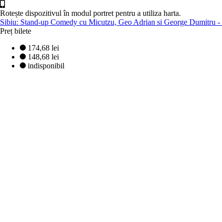
Rotește dispozitivul în modul portret pentru a utiliza harta.
Sibiu: Stand-up Comedy cu Micutzu, Geo Adrian si George Dumitru - “
Preț bilete
174,68 lei
148,68 lei
indisponibil