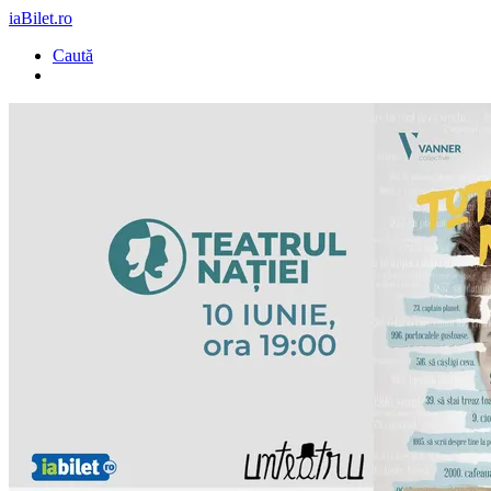
iaBilet.ro
Caută