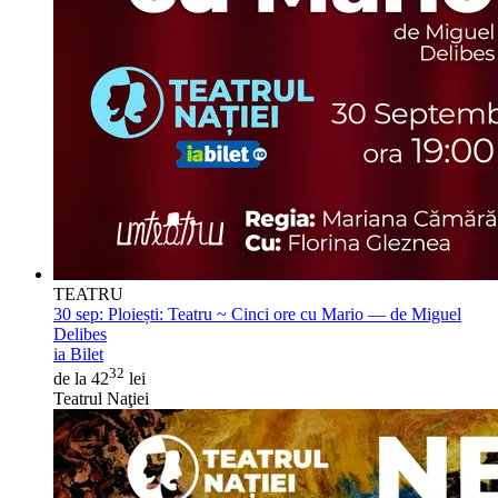
TEATRU
30 sep:
Ploiești: Teatru ~ Cinci ore cu Mario — de Miguel
Delibes
ia Bilet
32
de la 42
lei
Teatrul Naţiei