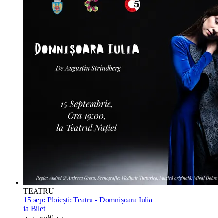
TEATRU
15 sep:
Ploiești: Teatru - Domnișoara Iulia
ia Bilet
91