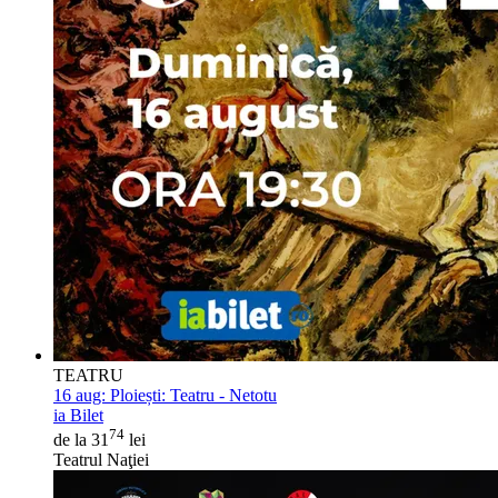
TEATRU
16 aug:
Ploiești: Teatru - Netotu
ia Bilet
74
de la 31
lei
Teatrul Naţiei