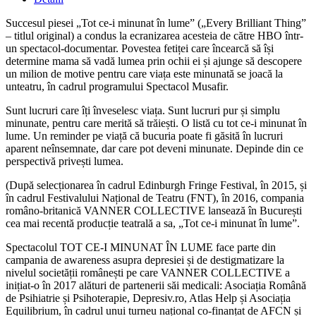
Succesul piesei „Tot ce-i minunat în lume” („Every Brilliant Thing”
– titlul original) a condus la ecranizarea acesteia de către HBO într-
un spectacol-documentar. Povestea fetiței care încearcă să își
determine mama să vadă lumea prin ochii ei și ajunge să descopere
un milion de motive pentru care viața este minunată se joacă la
unteatru, în cadrul programului Spectacol Musafir.
Sunt lucruri care îți înveselesc viața. Sunt lucruri pur și simplu
minunate, pentru care merită să trăiești. O listă cu tot ce-i minunat în
lume. Un reminder pe viață că bucuria poate fi găsită în lucruri
aparent neînsemnate, dar care pot deveni minunate. Depinde din ce
perspectivă privești lumea.
(După selecționarea în cadrul Edinburgh Fringe Festival, în 2015, și
în cadrul Festivalului Național de Teatru (FNT), în 2016, compania
româno-britanică VANNER COLLECTIVE lansează în București
cea mai recentă producție teatrală a sa, „Tot ce-i minunat în lume”.
Spectacolul TOT CE-I MINUNAT ÎN LUME face parte din
campania de awareness asupra depresiei și de destigmatizare la
nivelul societății românești pe care VANNER COLLECTIVE a
inițiat-o în 2017 alături de partenerii săi medicali: Asociația Română
de Psihiatrie și Psihoterapie, Depresiv.ro, Atlas Help și Asociația
Equilibrium, în cadrul unui turneu național co-finanțat de AFCN și