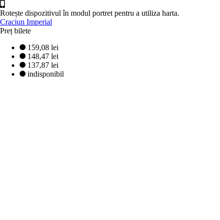
Rotește dispozitivul în modul portret pentru a utiliza harta.
Craciun Imperial
Preț bilete
159,08 lei
148,47 lei
137,87 lei
indisponibil