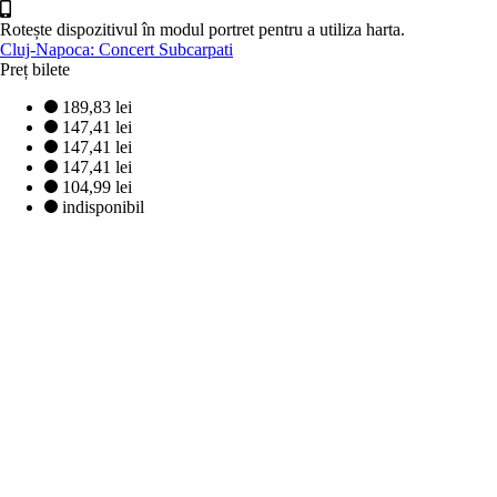
Rotește dispozitivul în modul portret pentru a utiliza harta.
Cluj-Napoca: Concert Subcarpati
Preț bilete
189,83 lei
147,41 lei
147,41 lei
147,41 lei
104,99 lei
indisponibil