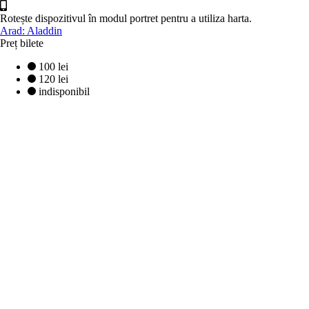
Rotește dispozitivul în modul portret pentru a utiliza harta.
Arad: Aladdin
Preț bilete
100 lei
120 lei
indisponibil