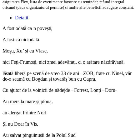
asigurarea Flex, lista de evenimente favorite cu reminder, refund integral
oricand (daca organizatorul permite) si multe alte beneficii adaugate constant.
Detalii
A fost odată ca-n povești,
A fost ca niciodată.
Moșu, Xu’ și cu Vlase,
nici Feți-Frumoși, nici zmei adevărați, ci o arătare năzdrăvană,
lăsată liberă pe scenă de vreo 33 de ani - ZOB, frate cu Ninel, văr
de-o seamă cu Bogdan și tovarăș bun cu Capra.
Cu ajutor de la voinicii de nădejde - Forrest, Lonți - Doru-
Au mers la mare și ploua,
au alergat Printre Nori
Și nu Doar în Vis,
Au salvat pinguinușii de la Polul Sud