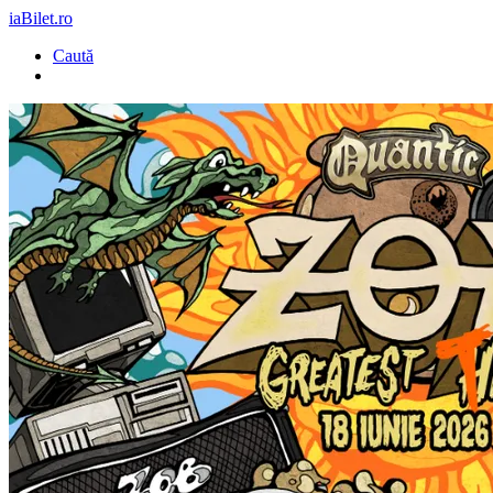
iaBilet.ro
Caută