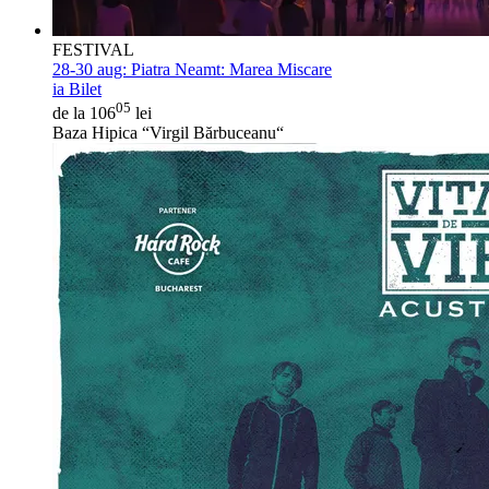
FESTIVAL
28-30 aug:
Piatra Neamt: Marea Miscare
ia Bilet
05
de la 106
lei
Baza Hipica “Virgil Bărbuceanu“