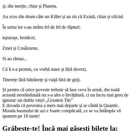
și, din inerție, chiar și Planeta.
Au scos din drum câte un Killer și au zis că Există, chiar și oficial.
În urma lor s-au strâns fel de fel de făpturi:
iepurașe, brotăcei,
Zmei și Cosânzene,
Si au rămas...
Că li s-a promis, cu vorbă mare și fără dovezi,
Tinerețe fără bătrânețe și viață fără de griji.
Și pentru că orice poveste trebuie să lase ceva în urmă, din toată
această neorânduială nu s-a ales o învățătură, ci un lucru mai greu de
ignorat: un dublu vinyl „Greatest Tits”
E dovada că povestea a mers mai departe și se cântă la Quantic.
Morala basmului de azi e foarte complicată, ce se va întâmpla vă
spunem pe 18 iunie!
Grăbește-te!
Încă mai găsești bilete la: