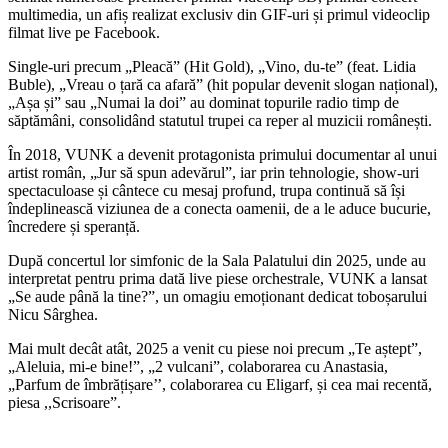
multimedia, un afiș realizat exclusiv din GIF-uri și primul videoclip
filmat live pe Facebook.
Single-uri precum „Pleacă” (Hit Gold), „Vino, du-te” (feat. Lidia
Buble), „Vreau o țară ca afară” (hit popular devenit slogan național),
„Așa și” sau „Numai la doi” au dominat topurile radio timp de
săptămâni, consolidând statutul trupei ca reper al muzicii românești.
În 2018, VUNK a devenit protagonista primului documentar al unui
artist român, „Jur să spun adevărul”, iar prin tehnologie, show-uri
spectaculoase și cântece cu mesaj profund, trupa continuă să își
îndeplinească viziunea de a conecta oamenii, de a le aduce bucurie,
încredere și speranță.
După concertul lor simfonic de la Sala Palatului din 2025, unde au
interpretat pentru prima dată live piese orchestrale, VUNK a lansat
„Se aude până la tine?”, un omagiu emoționant dedicat toboșarului
Nicu Sârghea.
Mai mult decât atât, 2025 a venit cu piese noi precum „Te aștept”,
„Aleluia, mi-e bine!”, „2 vulcani”, colaborarea cu Anastasia,
„Parfum de îmbrățișare’’, colaborarea cu Eligarf, și cea mai recentă,
piesa ,,Scrisoare”.