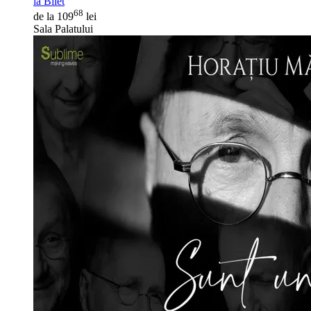
ia Bilet
68
de la 109
lei
Sala Palatului