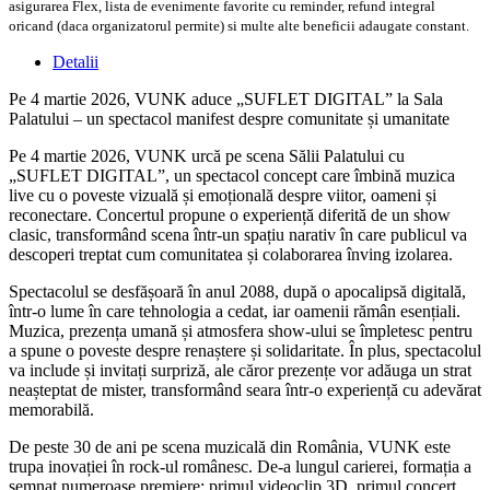
asigurarea Flex, lista de evenimente favorite cu reminder, refund integral
oricand (daca organizatorul permite) si multe alte beneficii adaugate constant.
Detalii
Pe 4 martie 2026, VUNK aduce „SUFLET DIGITAL” la Sala
Palatului – un spectacol manifest despre comunitate și umanitate
Pe 4 martie 2026, VUNK urcă pe scena Sălii Palatului cu
„SUFLET DIGITAL”, un spectacol concept care îmbină muzica
live cu o poveste vizuală și emoțională despre viitor, oameni și
reconectare. Concertul propune o experiență diferită de un show
clasic, transformând scena într-un spațiu narativ în care publicul va
descoperi treptat cum comunitatea și colaborarea înving izolarea.
Spectacolul se desfășoară în anul 2088, după o apocalipsă digitală,
într-o lume în care tehnologia a cedat, iar oamenii rămân esențiali.
Muzica, prezența umană și atmosfera show-ului se împletesc pentru
a spune o poveste despre renaștere și solidaritate. În plus, spectacolul
va include și invitați surpriză, ale căror prezențe vor adăuga un strat
neașteptat de mister, transformând seara într-o experiență cu adevărat
memorabilă.
De peste 30 de ani pe scena muzicală din România, VUNK este
trupa inovației în rock-ul românesc. De-a lungul carierei, formația a
semnat numeroase premiere: primul videoclip 3D, primul concert