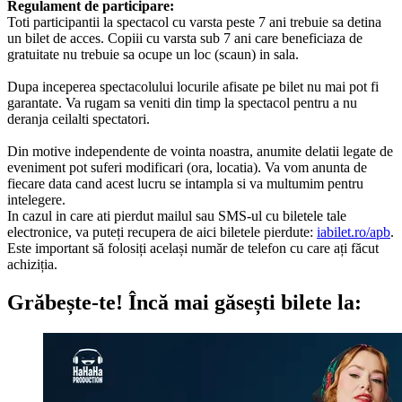
Regulament de participare:
Toti participantii la spectacol cu varsta peste 7 ani trebuie sa detina
un bilet de acces. Copiii cu varsta sub 7 ani care beneficiaza de
gratuitate nu trebuie sa ocupe un loc (scaun) in sala.
Dupa inceperea spectacolului locurile afisate pe bilet nu mai pot fi
garantate. Va rugam sa veniti din timp la spectacol pentru a nu
deranja ceilalti spectatori.
Din motive independente de vointa noastra, anumite delatii legate de
eveniment pot suferi modificari (ora, locatia). Va vom anunta de
fiecare data cand acest lucru se intampla si va multumim pentru
intelegere.
In cazul in care ati pierdut mailul sau SMS-ul cu biletele tale
electronice, va puteți recupera de aici biletele pierdute
:
iabilet.ro/apb
.
Este important să folosiți același număr de telefon cu care ați făcut
achiziția.
Grăbește-te!
Încă mai găsești bilete la: