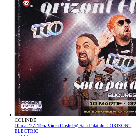
COLINDE
10 mar '27:
Teo, Vio si Costel
@ Sala Palatului - ORIZONT
ELECTRIC