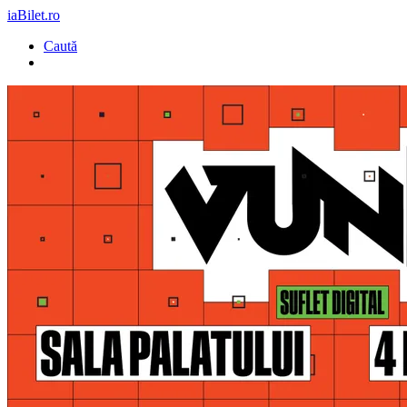
iaBilet.ro
Caută