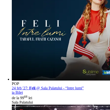
POP
24 feb '27:
Feli
@ Sala Palatului - “Intre lumi”
ia Bilet
68
de la 99
lei
Sala Palatului