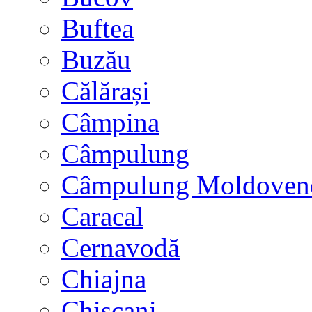
Buftea
Buzău
Călărași
Câmpina
Câmpulung
Câmpulung Moldoven
Caracal
Cernavodă
Chiajna
Chișcani