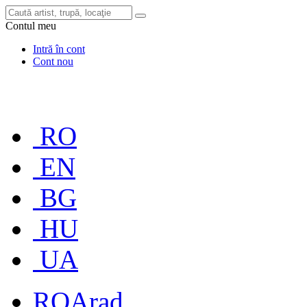
Contul meu
Intră în cont
Cont nou
RO
EN
BG
HU
UA
RO
Arad