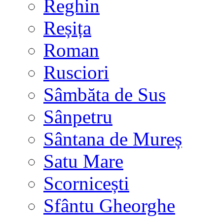
Reghin
Reșița
Roman
Rusciori
Sâmbăta de Sus
Sânpetru
Sântana de Mureș
Satu Mare
Scornicești
Sfântu Gheorghe