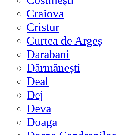
Craiova
Cristur
Curtea de Argeș
Darabani
Dărmănești
Deal
Dej
Deva
Doaga