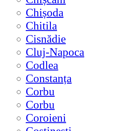
Chișoda
Chitila
Cisnădie
Cluj-Napoca
Codlea
Constanța
Corbu
Corbu
Coroieni
Costinești