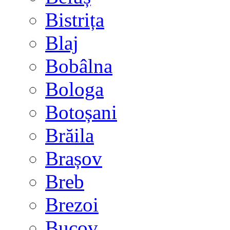
Bistrița
Blaj
Bobâlna
Bologa
Botoșani
Brăila
Brașov
Breb
Brezoi
Bucov