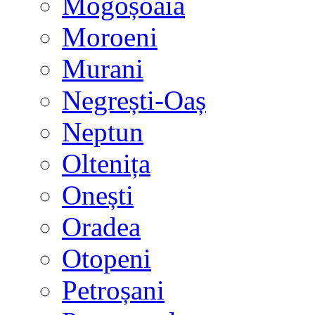
Mogoșoaia
Moroeni
Murani
Negrești-Oaș
Neptun
Oltenița
Onești
Oradea
Otopeni
Petroșani