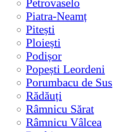
Petrovaselo
Piatra-Neamț
Pitești
Ploiești
Podișor
Popești Leordeni
Porumbacu de Sus
Rădăuți
Râmnicu Sărat
Râmnicu Vâlcea