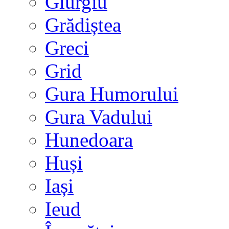
Giurgiu
Grădiștea
Greci
Grid
Gura Humorului
Gura Vadului
Hunedoara
Huși
Iași
Ieud