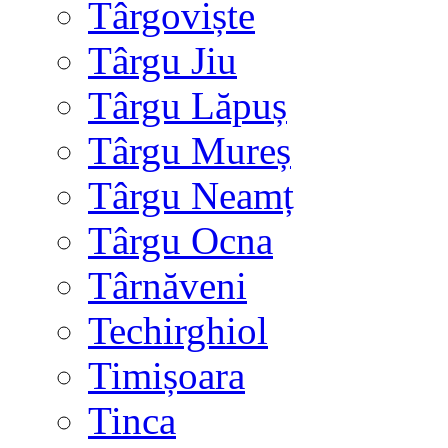
Târgoviște
Târgu Jiu
Târgu Lăpuș
Târgu Mureș
Târgu Neamț
Târgu Ocna
Târnăveni
Techirghiol
Timișoara
Tinca