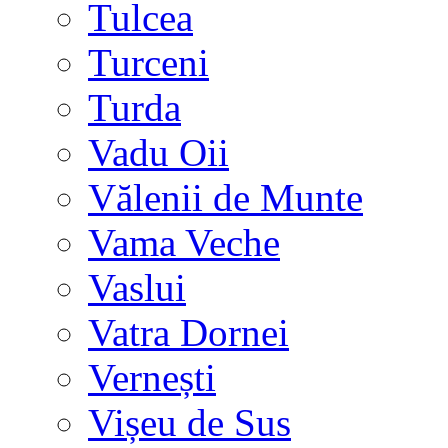
Tulcea
Turceni
Turda
Vadu Oii
Vălenii de Munte
Vama Veche
Vaslui
Vatra Dornei
Vernești
Vișeu de Sus