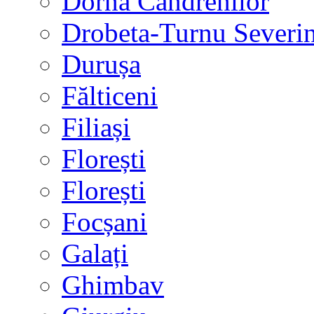
Dorna Candrenilor
Drobeta-Turnu Severi
Durușa
Fălticeni
Filiași
Florești
Florești
Focșani
Galați
Ghimbav