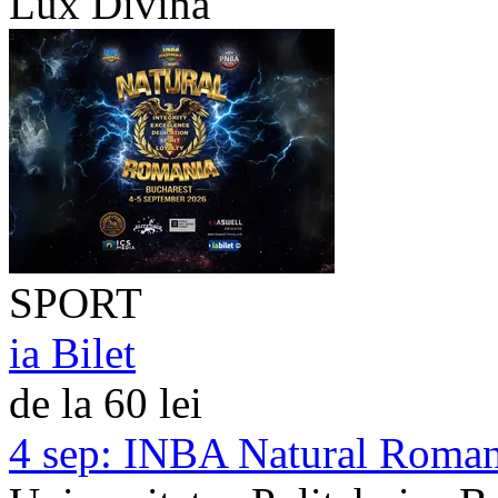
Lux Divina
SPORT
ia Bilet
de la 60 lei
4 sep:
INBA Natural Romania