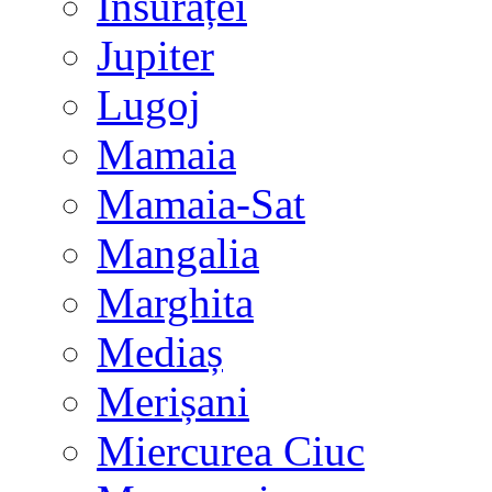
Însurăței
Jupiter
Lugoj
Mamaia
Mamaia-Sat
Mangalia
Marghita
Mediaș
Merișani
Miercurea Ciuc