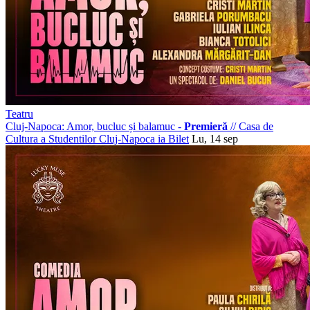
Teatru
Cluj-Napoca: Amor, bucluc și balamuc -
Premieră
//
Casa de
Cultura a Studentilor Cluj-Napoca
ia Bilet
Lu, 14 sep