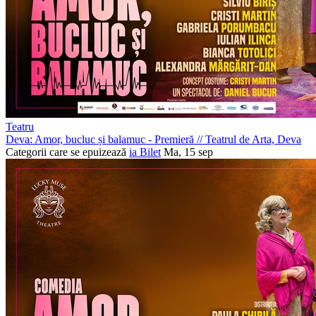
Teatru
Deva: Amor, bucluc și balamuc - Premieră
//
Teatrul de Arta, Deva
Categorii care se epuizează
ia Bilet
Ma, 15 sep