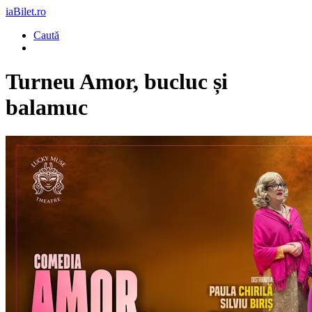
iaBilet.ro
Caută
Turneu Amor, bucluc și
balamuc