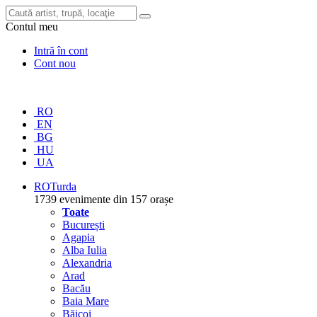
Contul meu
Intră în cont
Cont nou
RO
EN
BG
HU
UA
RO
Turda
1739 evenimente din 157 orașe
Toate
București
Agapia
Alba Iulia
Alexandria
Arad
Bacău
Baia Mare
Băicoi