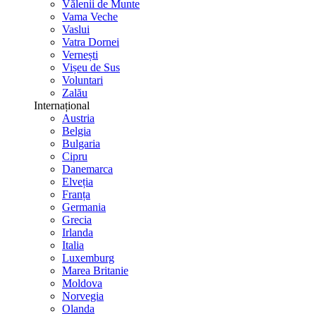
Vălenii de Munte
Vama Veche
Vaslui
Vatra Dornei
Vernești
Vișeu de Sus
Voluntari
Zalău
Internațional
Austria
Belgia
Bulgaria
Cipru
Danemarca
Elveția
Franța
Germania
Grecia
Irlanda
Italia
Luxemburg
Marea Britanie
Moldova
Norvegia
Olanda