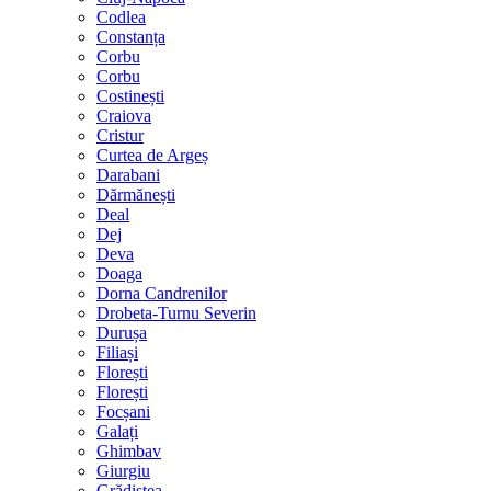
Codlea
Constanța
Corbu
Corbu
Costinești
Craiova
Cristur
Curtea de Argeș
Darabani
Dărmănești
Deal
Dej
Deva
Doaga
Dorna Candrenilor
Drobeta-Turnu Severin
Durușa
Filiași
Florești
Florești
Focșani
Galați
Ghimbav
Giurgiu
Grădiștea