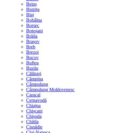
Beiuș
Bistrița
Blaj
Bobâlna
Borsec
Botoșani
Brăila
Brașov
Breb
Brezoi
Bucov
Buftea
Buzău
Călărași
Câmpina
Câmpulung
Câmpulung Moldovenesc
Caracal
Cernavodă
Chiajna
Chișcani
Chișoda
Chitila
Cisnădie
Cluj-Napoca