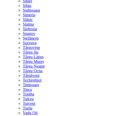
Sibiel
Sibiu
Sighișoara
Simeria
Slănic
Slatina
Slobozia
Snagov
Ștefănești
Suceava
Târgoviște
Târgu Jiu
Târgu Lăpuș
Târgu Mureș
Târgu Neamț
Târgu Ocna
Târnăveni
Techirghiol
Timișoara
Tinca
Toplița
Tulcea
Turceni
Turda
Vadu Oii