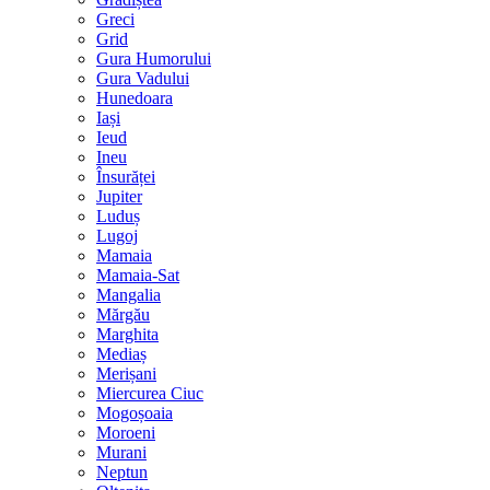
Greci
Grid
Gura Humorului
Gura Vadului
Hunedoara
Iași
Ieud
Ineu
Însurăței
Jupiter
Luduș
Lugoj
Mamaia
Mamaia-Sat
Mangalia
Mărgău
Marghita
Mediaș
Merișani
Miercurea Ciuc
Mogoșoaia
Moroeni
Murani
Neptun