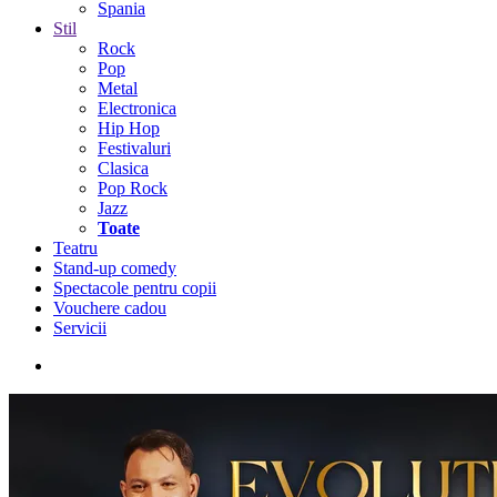
Spania
Stil
Rock
Pop
Metal
Electronica
Hip Hop
Festivaluri
Clasica
Pop Rock
Jazz
Toate
Teatru
Stand-up comedy
Spectacole pentru copii
Vouchere cadou
Servicii