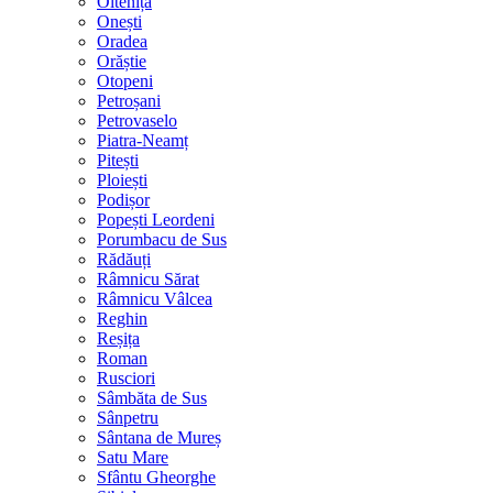
Oltenița
Onești
Oradea
Orăștie
Otopeni
Petroșani
Petrovaselo
Piatra-Neamț
Pitești
Ploiești
Podișor
Popești Leordeni
Porumbacu de Sus
Rădăuți
Râmnicu Sărat
Râmnicu Vâlcea
Reghin
Reșița
Roman
Rusciori
Sâmbăta de Sus
Sânpetru
Sântana de Mureș
Satu Mare
Sfântu Gheorghe