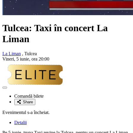
Tulcea:
Taxi
în concert La
Liman
La Liman
, Tulcea
Vineri, 5 iunie, ora 20:00
Adaugă
la
Comandă bilete
favorite
Share
Evenimentul s-a încheiat.
Detalii
Pe 5 iunie, trupa Taxi revine la Tulcea, pentru un concert La Liman