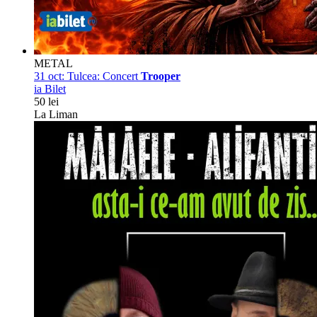
METAL
31 oct:
Tulcea: Concert
Trooper
ia Bilet
50 lei
La Liman