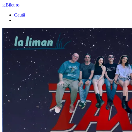
iaBilet.ro
Caută