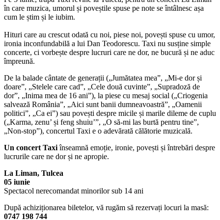
în care muzica, umorul și poveștile spuse pe note se întâlnesc așa
cum le știm și le iubim.
Hituri care au crescut odată cu noi, piese noi, povești spuse cu umor,
ironia inconfundabilă a lui Dan Teodorescu. Taxi nu susține simple
concerte, ci vorbește despre lucruri care ne dor, ne bucură și ne aduc
împreună.
De la balade cântate de generații („Jumătatea mea”, „Mi-e dor și
doare”, „Stelele care cad”, „Cele două cuvinte”, „Supradoză de
dor”, „Inima mea de 16 ani”), la piese cu mesaj social („Criogenia
salvează România”, „Aici sunt banii dumneavoastră”, „Oamenii
politici”, „Ca ei”) sau povești despre micile și marile dileme de cuplu
(„Karma, zenu’ și feng shuiu’”, „O să-mi las burtă pentru tine”,
„Non-stop”), concertul Taxi e o adevărată călătorie muzicală.
Un concert Taxi
înseamnă emoție, ironie, povești și întrebări despre
lucrurile care ne dor și ne apropie.
La Liman, Tulcea
05 iunie
Spectacol nerecomandat minorilor sub 14 ani
După achiziționarea biletelor, vă rugăm să rezervați locuri la masă:
0747 198 744