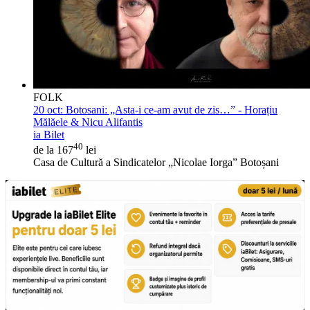
FOLK
20 oct:
Botosani: „Asta-i ce-am avut de zis…” - Horațiu
Mălăele & Nicu Alifantis
ia Bilet
40
de la 167
lei
Casa de Cultură a Sindicatelor „Nicolae Iorga” Botoșani