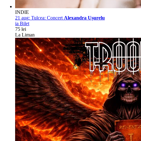
INDIE
21 aug:
Tulcea: Concert
Alexandra Ușurelu
ia Bilet
75 lei
La Liman