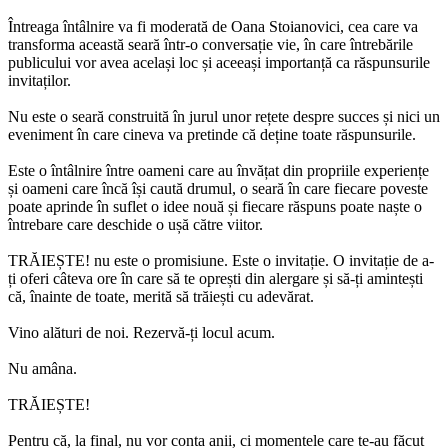
Întreaga întâlnire va fi moderată de Oana Stoianovici, cea care va
transforma această seară într-o conversație vie, în care întrebările
publicului vor avea același loc și aceeași importanță ca răspunsurile
invitaților.
Nu este o seară construită în jurul unor rețete despre succes și nici un
eveniment în care cineva va pretinde că deține toate răspunsurile.
Este o întâlnire între oameni care au învățat din propriile experiențe
și oameni care încă își caută drumul, o seară în care fiecare poveste
poate aprinde în suflet o idee nouă și fiecare răspuns poate naște o
întrebare care deschide o ușă către viitor.
TRĂIEȘTE! nu este o promisiune. Este o invitație. O invitație de a-
ți oferi câteva ore în care să te oprești din alergare și să-ți amintești
că, înainte de toate, merită să trăiești cu adevărat.
Vino alături de noi. Rezervă-ți locul acum.
Nu amâna.
TRĂIEȘTE!
Pentru că, la final, nu vor conta anii, ci momentele care te-au făcut