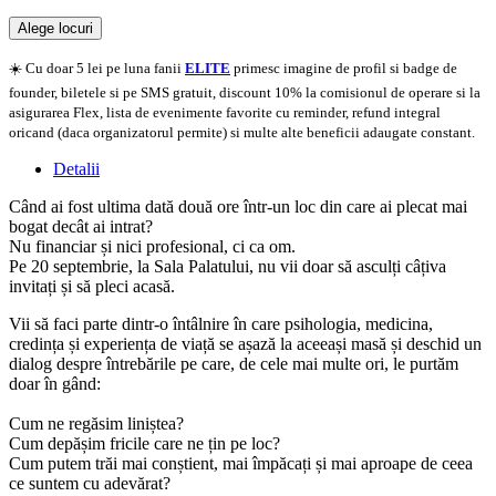
Alege locuri
Doar o mică verificare
☀️ Cu doar 5 lei pe luna fanii
ELITE
primesc imagine de profil si badge de
founder, biletele si pe SMS gratuit, discount 10% la comisionul de operare si la
asigurarea Flex, lista de evenimente favorite cu reminder, refund integral
oricand (daca organizatorul permite) si multe alte beneficii adaugate constant.
Detalii
Când ai fost ultima dată două ore într-un loc din care ai plecat mai
bogat decât ai intrat?
Nu financiar și nici profesional, ci ca om.
Pe 20 septembrie, la Sala Palatului, nu vii doar să asculți câțiva
invitați și să pleci acasă.
Vii să faci parte dintr-o întâlnire în care psihologia, medicina,
credința și experiența de viață se așază la aceeași masă și deschid un
dialog despre întrebările pe care, de cele mai multe ori, le purtăm
doar în gând:
Cum ne regăsim liniștea?
Cum depășim fricile care ne țin pe loc?
Cum putem trăi mai conștient, mai împăcați și mai aproape de ceea
ce suntem cu adevărat?