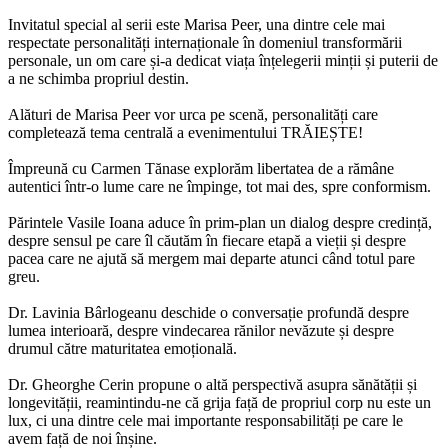
Invitatul special al serii este Marisa Peer, una dintre cele mai
respectate personalități internaționale în domeniul transformării
personale, un om care și-a dedicat viața înțelegerii minții și puterii de
a ne schimba propriul destin.
Alături de Marisa Peer vor urca pe scenă, personalități care
completează tema centrală a evenimentului TRĂIEȘTE!
Împreună cu Carmen Tănase explorăm libertatea de a rămâne
autentici într-o lume care ne împinge, tot mai des, spre conformism.
Părintele Vasile Ioana aduce în prim-plan un dialog despre credință,
despre sensul pe care îl căutăm în fiecare etapă a vieții și despre
pacea care ne ajută să mergem mai departe atunci când totul pare
greu.
Dr. Lavinia Bârlogeanu deschide o conversație profundă despre
lumea interioară, despre vindecarea rănilor nevăzute și despre
drumul către maturitatea emoțională.
Dr. Gheorghe Cerin propune o altă perspectivă asupra sănătății și
longevității, reamintindu-ne că grija față de propriul corp nu este un
lux, ci una dintre cele mai importante responsabilități pe care le
avem față de noi înșine.