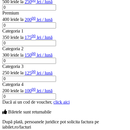
00
500 lei
de la
250
lei / lună
Premium
00
400 lei
de la
200
lei / lună
Categoria 1
00
350 lei
de la
175
lei / lună
Categoria 2
00
300 lei
de la
150
lei / lună
Categoria 3
00
250 lei
de la
125
lei / lună
Categoria 4
00
200 lei
de la
100
lei / lună
Dacă ai un cod de voucher,
click aici
Biletele sunt
returnabile
După plată, persoanele juridice pot solicita factura pe
iabilet.ro/facturi