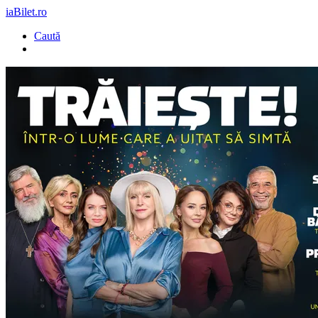
iaBilet.ro
Caută