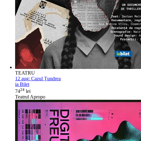
TEATRU
12 aug:
Cazul Țundrea
ia Bilet
24
74
lei
Teatrul Apropo