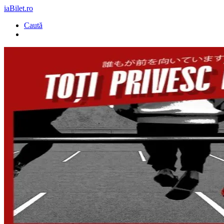
iaBilet.ro
Caută