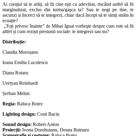
Ai curajul să te arăți, să fii cine eşti cu adevărat, riscând astfel să fii
marginalizat, exclus din turma/gaşca ta? Sau te negi pe tine, te
ascunzi și încerci să te integrezi, chiar dacă începi să te simți străin în
ecuație?
„Toți privesc înainte” de Mihai Ignat vorbeşte despre cum este să fii
altfel și cum reziști presiunii sociale: te integrezi sau nu?
Distribu
ție:
Claudia Moroșanu
Ioana Emilia Luculescu
Diana Rotaru
Uretyan Reinhardt
Șerban Melnic
Regia:
Raluca Botez
Lighting design:
Costi Baciu
Sound design:
Robert Anton
Proiecții:
Ivona Dorohoianu, Deana Butnaru
Scenografie și costume:
Raluca Botez