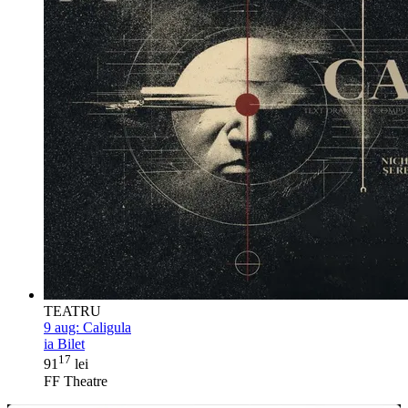
TEATRU
9 aug:
Caligula
ia Bilet
17
91
lei
FF Theatre