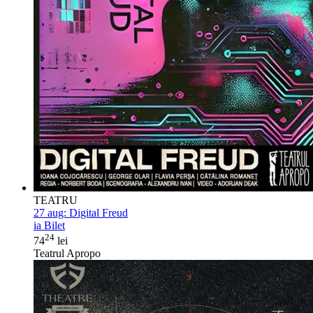
TEATRU
27 aug:
Digital Freud
ia Bilet
24
74
lei
Teatrul Apropo