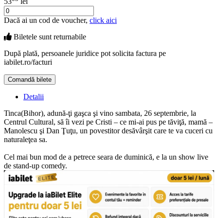
53
lei
Dacă ai un cod de voucher,
click aici
Biletele sunt
returnabile
După plată, persoanele juridice pot solicita factura pe
iabilet.ro/facturi
Comandă bilete
Doar o mică verificare
Detalii
Tinca(Bihor), adună-ţi gaşca şi vino sambata, 26 septembrie, la
Centrul Cultural, să îi vezi pe Cristi – ce mi-ai pus pe tăviţă, mamă –
Manolescu şi Dan Ţuţu, un povestitor desăvârşit care te va cuceri cu
naturaleţea sa.
Cel mai bun mod de a petrece seara de duminică, e la un show live
de stand-up comedy.