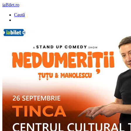
iaBilet.ro
Caută