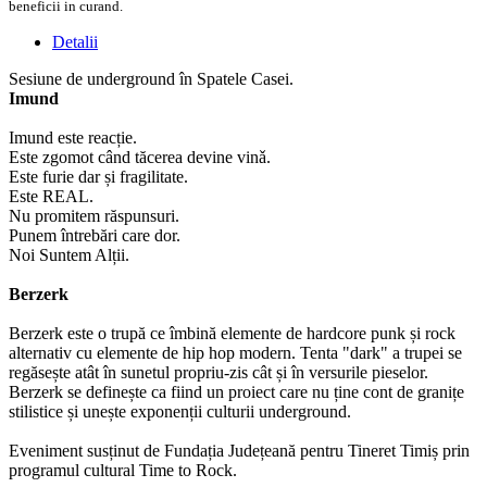
beneficii in curand.
Detalii
Sesiune de underground în Spatele Casei.
Imund
Imund este reacție.
Este zgomot când tăcerea devine vinǎ.
Este furie dar și fragilitate.
Este REAL.
Nu promitem răspunsuri.
Punem întrebări care dor.
Noi Suntem Alții.
Berzerk
Berzerk este o trupă ce îmbină elemente de hardcore punk și rock
alternativ cu elemente de hip hop modern. Tenta "dark" a trupei se
regăsește atât în sunetul propriu-zis cât și în versurile pieselor.
Berzerk se definește ca fiind un proiect care nu ține cont de granițe
stilistice și unește exponenții culturii underground.
Eveniment susținut de Fundația Județeană pentru Tineret Timiș prin
programul cultural Time to Rock.