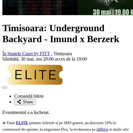
Timisoara: Underground
Backyard -
Imund x Berzerk
În Spatele Casei by FITT
, Timișoara
Sâmbătă, 30 mai, ora 20:00 acces de la 19:00
Adaugă
la
Comandă bilete
favorite
Share
Evenimentul s-a încheiat.
☀️ Fanii
ELITE
primesc biletele si pe SMS gratuit, au discount 10% la
comisionul de operare, la asigurarea Flex, la revânzarea pe
dăBilet
si multe alte