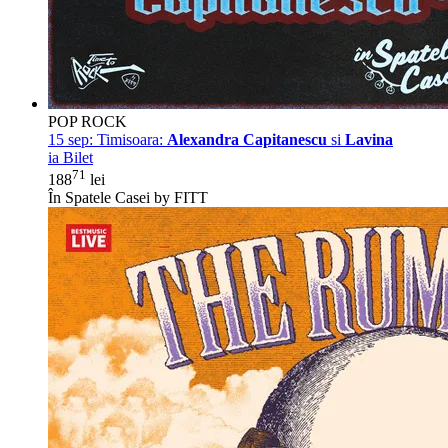
POP ROCK
15 sep:
Timisoara:
Alexandra Capitanescu
si
Lavina
ia Bilet
71
188
lei
În Spatele Casei by FITT