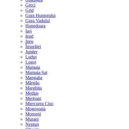
Greci
Grid
Gura Humorului
Gura Vadului
Hunedoara
Iași
Ieud
Ineu
Însurăței
Jupiter
Luduș
Lugoj
Mamaia
Mamaia-Sat
Mangalia
Mărgău
Marghita
Mediaș
Merișani
Miercurea Ciuc
Mogoșoaia
Moroeni
Murani
Neptun