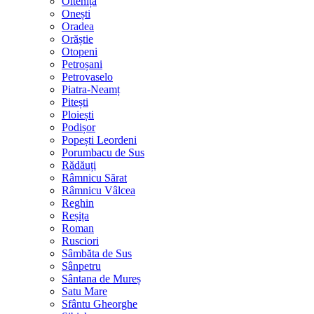
Oltenița
Onești
Oradea
Orăștie
Otopeni
Petroșani
Petrovaselo
Piatra-Neamț
Pitești
Ploiești
Podișor
Popești Leordeni
Porumbacu de Sus
Rădăuți
Râmnicu Sărat
Râmnicu Vâlcea
Reghin
Reșița
Roman
Rusciori
Sâmbăta de Sus
Sânpetru
Sântana de Mureș
Satu Mare
Sfântu Gheorghe