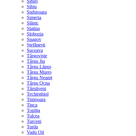
Sibiel
Sibiu
Sighișoara
Simeria
Slănic
Slatina
Slobozia
Snagov
Ștefănești
Suceava
Târgoviște
Târgu Jiu
Târgu Lăpuș
Târgu Mureș
Târgu Neamț
Târgu Ocna
Târnăveni
Techirghiol
Timișoara
Tinca
Toplița
Tulcea
Turceni
Turda
Vadu Oii