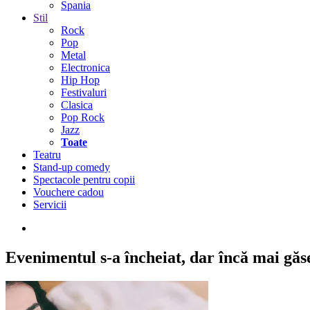
Spania
Stil
Rock
Pop
Metal
Electronica
Hip Hop
Festivaluri
Clasica
Pop Rock
Jazz
Toate
Teatru
Stand-up comedy
Spectacole pentru copii
Vouchere cadou
Servicii
Evenimentul s-a încheiat,
dar încă mai găseș