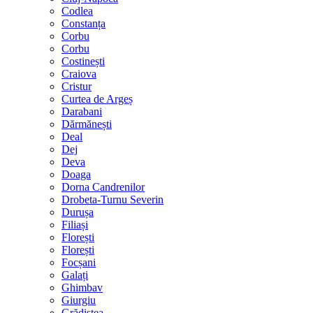
Codlea
Constanța
Corbu
Corbu
Costinești
Craiova
Cristur
Curtea de Argeș
Darabani
Dărmănești
Deal
Dej
Deva
Doaga
Dorna Candrenilor
Drobeta-Turnu Severin
Durușa
Filiași
Florești
Florești
Focșani
Galați
Ghimbav
Giurgiu
Grădiștea