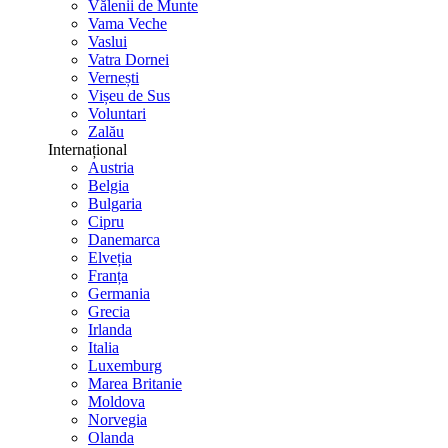
Vălenii de Munte
Vama Veche
Vaslui
Vatra Dornei
Vernești
Vișeu de Sus
Voluntari
Zalău
Internațional
Austria
Belgia
Bulgaria
Cipru
Danemarca
Elveția
Franța
Germania
Grecia
Irlanda
Italia
Luxemburg
Marea Britanie
Moldova
Norvegia
Olanda