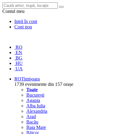
Contul meu
Intră în cont
Cont nou
RO
EN
BG
HU
UA
RO
Timișoara
1739 evenimente din 157 orașe
Toate
București
Agapia
Alba Iulia
Alexandria
Arad
Bacău
Baia Mare
Băicoi