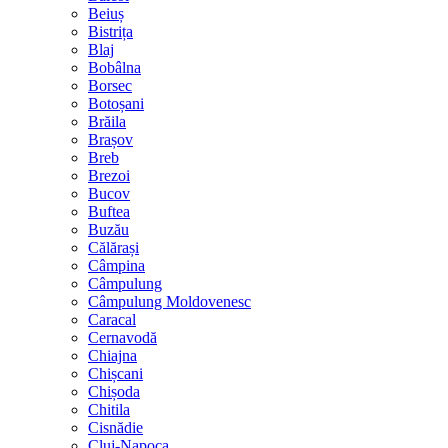
Beiuș
Bistrița
Blaj
Bobâlna
Borsec
Botoșani
Brăila
Brașov
Breb
Brezoi
Bucov
Buftea
Buzău
Călărași
Câmpina
Câmpulung
Câmpulung Moldovenesc
Caracal
Cernavodă
Chiajna
Chișcani
Chișoda
Chitila
Cisnădie
Cluj-Napoca