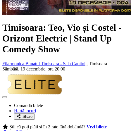
Timisoara: Teo, Vio și Costel -
Orizont Electric | Stand Up
Comedy Show
Filarmonica Banatul Timisoara - Sala Capitol
, Timisoara
Sâmbătă, 19 decembrie, ora 20:00
Adaugă
la
Comandă bilete
favorite
Hartă locuri
Share
Știi că poți plăti și în 2 rate fără dobândă?
Vezi bilete