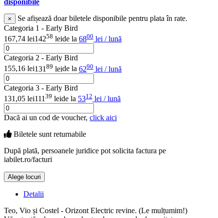
disponibile
Se afișează doar biletele disponibile pentru plata în rate.
×
Categoria 1 - Early Bird
58
00
167,74 lei
142
lei
de la
68
lei / lună
Categoria 2 - Early Bird
89
90
155,16 lei
131
lei
de la
62
lei / lună
Categoria 3 - Early Bird
39
12
131,05 lei
111
lei
de la
53
lei / lună
Dacă ai un cod de voucher,
click aici
Biletele sunt
returnabile
După plată, persoanele juridice pot solicita factura pe
iabilet.ro/facturi
Alege locuri
Doar o mică verificare
Detalii
Teo, Vio și Costel - Orizont Electric revine. (Le mulțumim!)