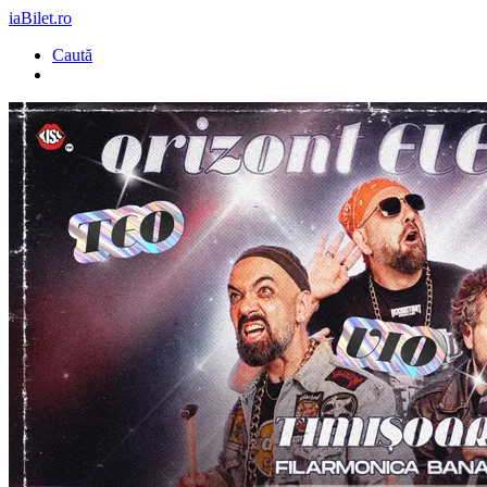
iaBilet.ro
Caută