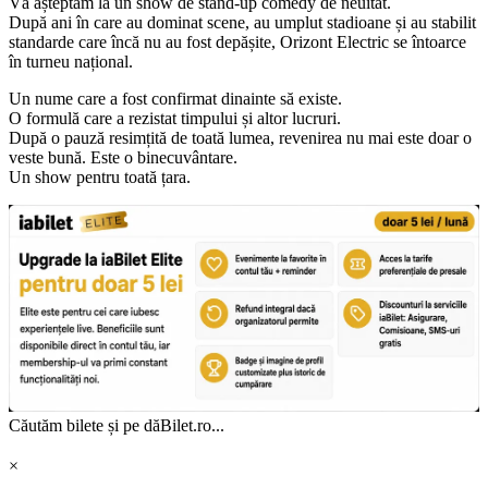
Vă așteptăm la un show de stand-up comedy de neuitat.
După ani în care au dominat scene, au umplut stadioane și au stabilit
standarde care încă nu au fost depășite, Orizont Electric se întoarce
în turneu național.
Un nume care a fost confirmat dinainte să existe.
O formulă care a rezistat timpului și altor lucruri.
După o pauză resimțită de toată lumea, revenirea nu mai este doar o
veste bună. Este o binecuvântare.
Un show pentru toată țara.
Căutăm bilete și pe dăBilet.ro...
×