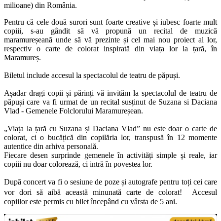
milioane) din România.
Pentru că cele două surori sunt foarte creative și iubesc foarte mult
copiii, s-au gândit să vă propună un recital de muzică
maramureșeană unde să vă prezinte și cel mai nou proiect al lor,
respectiv o carte de colorat inspirată din viața lor la țară, în
Maramureș.
Biletul include accesul la spectacolul de teatru de păpuși.
Așadar dragi copii și părinți vă invităm la spectacolul de teatru de
păpuși care va fi urmat de un recital susținut de Suzana si Daciana
Vlad - Gemenele Folclorului Maramureșean.
„Viața la țară cu Suzana și Daciana Vlad” nu este doar o carte de
colorat, ci o bucățică din copilăria lor, transpusă în 12 momente
autentice din arhiva personală.
Fiecare desen surprinde gemenele în activități simple și reale, iar
copiii nu doar colorează, ci intră în povestea lor.
După concert va fi o sesiune de poze și autografe pentru toți cei care
vor dori să aibă această minunată carte de colorat! Accesul
copiilor este permis cu bilet începând cu vârsta de 5 ani.