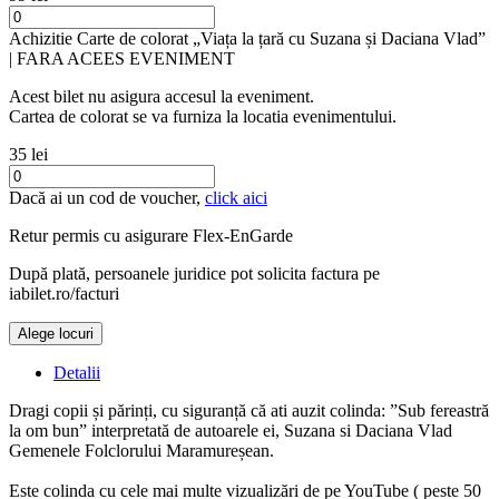
Achizitie Carte de colorat „Viața la țară cu Suzana și Daciana Vlad”
| FARA ACEES EVENIMENT
Acest bilet nu asigura accesul la eveniment.
Cartea de colorat se va furniza la locatia evenimentului.
35 lei
Dacă ai un cod de voucher,
click aici
Retur permis cu asigurare
Flex-EnGarde
După plată, persoanele juridice pot solicita factura pe
iabilet.ro/facturi
Alege locuri
Doar o mică verificare
Detalii
Dragi copii și părinți, cu siguranță că ati auzit colinda: ”Sub fereastră
la om bun” interpretată de autoarele ei, Suzana si Daciana Vlad
Gemenele Folclorului Maramureșean.
Este colinda cu cele mai multe vizualizări de pe YouTube ( peste 50