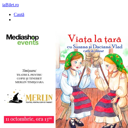
iaBilet.ro
Caută