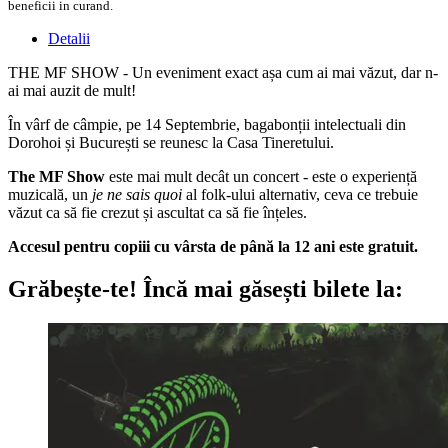
beneficii in curand.
Detalii
THE MF SHOW - Un eveniment exact așa cum ai mai văzut, dar n-
ai mai auzit de mult!
În vârf de câmpie, pe 14 Septembrie, bagabonții intelectuali din
Dorohoi și București se reunesc la Casa Tineretului.
The MF Show
este mai mult decât un concert - este o experiență
muzicală, un
je ne sais quoi
al folk-ului alternativ, ceva ce trebuie
văzut ca să fie crezut și ascultat ca să fie înțeles.
Accesul pentru copiii cu vârsta de până la 12 ani este gratuit.
Grăbește-te!
Încă mai găsești bilete la: