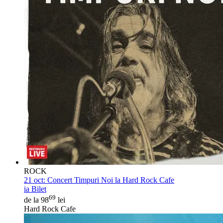
ROCK
21 oct:
Concert Timpuri Noi la Hard Rock Cafe
ia Bilet
69
de la 98
lei
Hard Rock Cafe