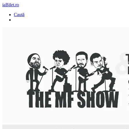
iaBilet.ro
Caută