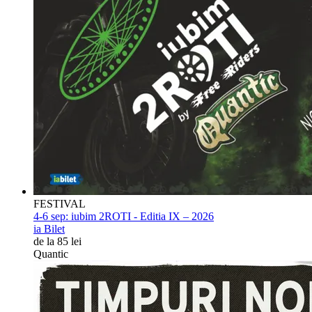
FESTIVAL
4-6 sep:
iubim 2ROTI - Editia IX – 2026
ia Bilet
de la 85 lei
Quantic