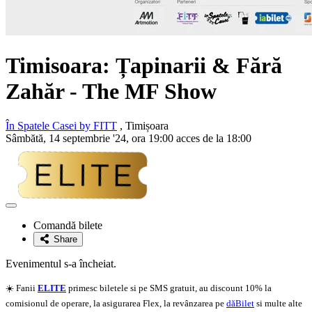
Timisoara:
Țapinarii & Fără
Zahăr
- The MF Show
În Spatele Casei by FITT
, Timișoara
Sâmbătă, 14 septembrie '24, ora 19:00 acces de la 18:00
Adaugă
la
Comandă bilete
favorite
Share
Evenimentul s-a încheiat.
☀️ Fanii
ELITE
primesc biletele si pe SMS gratuit, au discount 10% la
comisionul de operare, la asigurarea Flex, la revânzarea pe
dăBilet
si multe alte