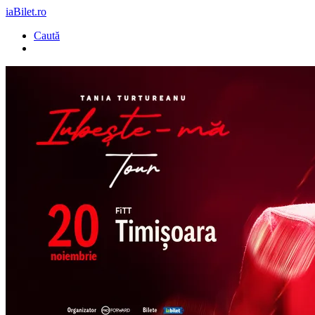
iaBilet.ro
Caută