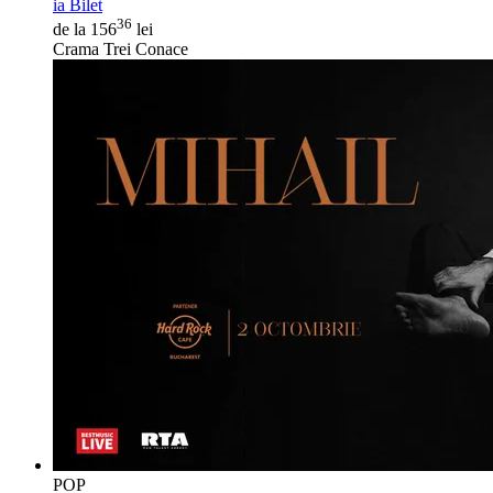
ia Bilet
36
de la 156
lei
Crama Trei Conace
POP