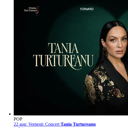
POP
22 aug:
Vernesti: Concert
Tania Turtureanu