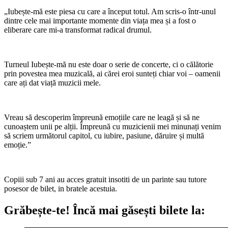
„Iubește-mă este piesa cu care a început totul. Am scris-o într-unul
dintre cele mai importante momente din viața mea și a fost o
eliberare care mi-a transformat radical drumul.
Turneul Iubește-mă nu este doar o serie de concerte, ci o călătorie
prin povestea mea muzicală, ai cărei eroi sunteți chiar voi – oamenii
care ați dat viață muzicii mele.
Vreau să descoperim împreună emoțiile care ne leagă și să ne
cunoaștem unii pe alții. Împreună cu muzicienii mei minunați venim
să scriem următorul capitol, cu iubire, pasiune, dăruire și multă
emoție.”
Copiii sub 7 ani au acces gratuit insotiti de un parinte sau tutore
posesor de bilet, in bratele acestuia.
Grăbește-te!
Încă mai găsești bilete la: