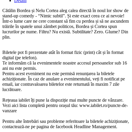
Detalii
Cătălin Bordea și Nelu Cortea aleg calea directă în noul lor show de
stand-up comedy - “Nimic subtil”. Și este exact ceea ce ai nevoie!
Într-o lume care ne cere constant să fim cu perdea și să ne ascundem
trăirile în spatele unui zâmbet politicos, Bordea și Cortea spun
lucrurilor pe nume. Filtru? Nu există. Subtilitate? Zero. Glume? Din
plin.
Biletele pot fi prezentate atât în format fizic (print) cât și în format
digital (pe telefon).
Te informăm că la evenimentele noastre accesul persoanelor sub 16
ani nu este permis.
Pentru acest eveniment nu este permisă renunțarea la biletele
achiziționate. În caz de anulare a evenimentului, veți fi notificat pe
email, iar contravaloarea biletelor este returnată în maxim 7 zile
lucrătoare.
Rețeaua iabilet îți pune la dispoziție mai multe puncte de vânzare.
Vezi aici lista completă pentru orașul tău: www.iabilet.ro/puncte-de-
vanzare
Pentru alte întrebări sau probleme referitoare la biletele achiziționate,
contactează-ne pe pagina de facebook Headline Management.