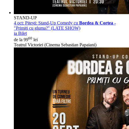
STAND-UP
4 oct:
Pitești: Stand-Up Comedy cu
Bordea & Cortea
-
"Primiți cu gluma?" (LATE SHOW)
ia Bilet
60
de la 99
lei
Teatrul Victoriei (Cinema Sebastian Papaiani)