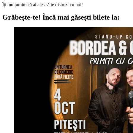
Îți mulțumim că ai ales să te distrezi cu noi!
Grăbește-te!
Încă mai găsești bilete la: