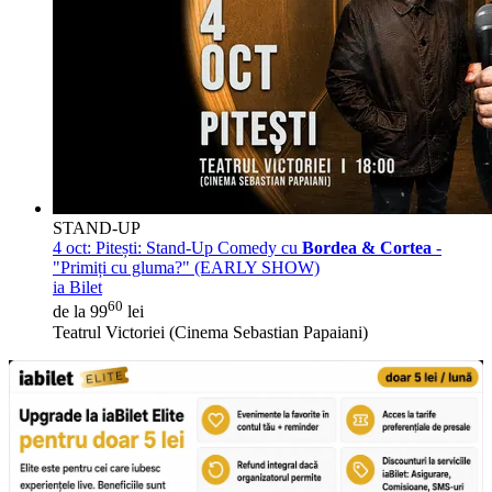
STAND-UP
4 oct:
Pitești: Stand-Up Comedy cu
Bordea & Cortea
-
"Primiți cu gluma?" (EARLY SHOW)
ia Bilet
60
de la 99
lei
Teatrul Victoriei (Cinema Sebastian Papaiani)