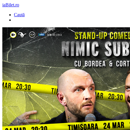
iaBilet.ro
Caută