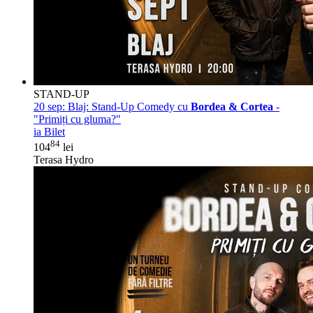
STAND-UP
20 sep:
Blaj: Stand-Up Comedy cu
Bordea & Cortea
-
"Primiți cu gluma?"
ia Bilet
84
104
lei
Terasa Hydro