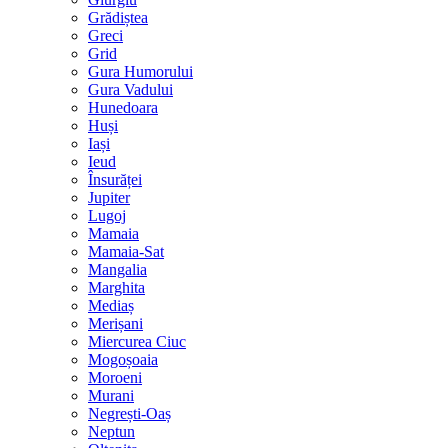
Grădiștea
Greci
Grid
Gura Humorului
Gura Vadului
Hunedoara
Huși
Iași
Ieud
Însurăței
Jupiter
Lugoj
Mamaia
Mamaia-Sat
Mangalia
Marghita
Mediaș
Merișani
Miercurea Ciuc
Mogoșoaia
Moroeni
Murani
Negrești-Oaș
Neptun