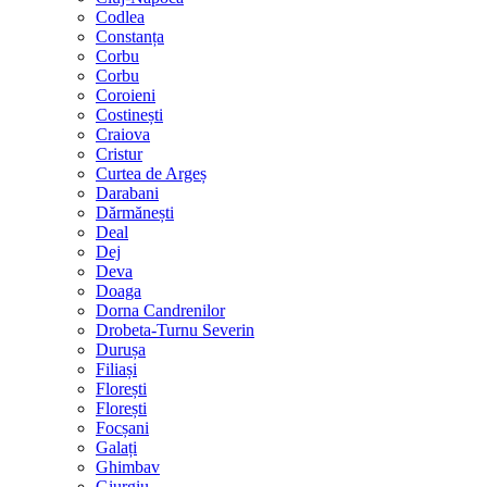
Codlea
Constanța
Corbu
Corbu
Coroieni
Costinești
Craiova
Cristur
Curtea de Argeș
Darabani
Dărmănești
Deal
Dej
Deva
Doaga
Dorna Candrenilor
Drobeta-Turnu Severin
Durușa
Filiași
Florești
Florești
Focșani
Galați
Ghimbav
Giurgiu