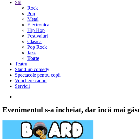
Stil
Rock
Pop
Metal
Electronica
Hip Hop
Festivaluri
Clasica
Pop Rock
Jazz
Toate
Teatru
Stand-up comedy
Spectacole pentru copii
Vouchere cadou
Servicii
Evenimentul s-a încheiat,
dar încă mai găseș