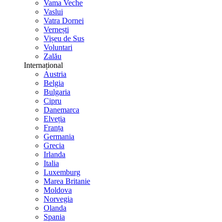
Vama Veche
Vaslui
Vatra Dornei
Vernești
Vișeu de Sus
Voluntari
Zalău
Internațional
Austria
Belgia
Bulgaria
Cipru
Danemarca
Elveția
Franța
Germania
Grecia
Irlanda
Italia
Luxemburg
Marea Britanie
Moldova
Norvegia
Olanda
Spania