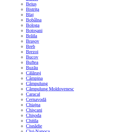
Beiuș
Bistrița
Blaj
Bobâlna
Bologa
Botoșani
Brăila
Brașov
Breb
Brezoi
Bucov
Buftea
Buzău
Călărași
Câmpina
Câmpulung
Câmpulung Moldovenesc
Caracal
Cernavodă
Chiajna
Chișcani
Chișoda
Chitila
Cisnădie
Cluj-Napoca