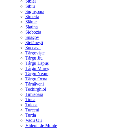
Sibiel
Sibiu
Sighișoara
Simeria
Slănic
Slatina
Slobozia
Snagov
Ștefănești
Suceava
Târgoviște
Târgu Jiu
Târgu Lăpuș
Târgu Mureș
Târgu Neamț
Târgu Ocna
Târnăveni
Techirghiol
Timișoara
Tinca
Tulcea
Turceni
Turda
Vadu Oii
Vălenii de Munte