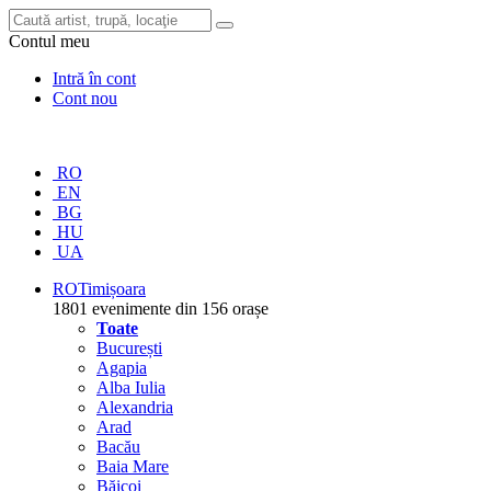
Contul meu
Intră în cont
Cont nou
RO
EN
BG
HU
UA
RO
Timișoara
1801 evenimente din 156 orașe
Toate
București
Agapia
Alba Iulia
Alexandria
Arad
Bacău
Baia Mare
Băicoi