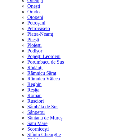
Oltenița
Onești
Oradea
Otopeni
Petroșani
Petrovaselo
Piatra-Neamț
Pitești
Ploiești
Podișor
Popești Leordeni
Porumbacu de Sus
Rădăuți
Râmnicu Sărat
Râmnicu Vâlcea
Reghin
Reșița
Roman
Rusciori
Sâmbăta de Sus
Sânpetru
Sântana de Mureș
Satu Mare
Scornicești
Sfântu Gheorghe