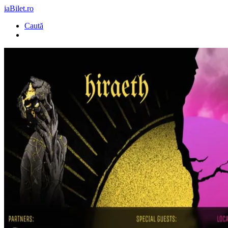
iaBilet.ro
Caută