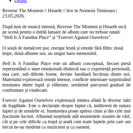
Detalii
Reverse The Moment // Hiraeth // live in Nemesis Timisoara |
23.05.2026.
După luni de muncă intensă, Reverse The Moment și Hiraeth urcă
pe scenă pentru o dublă lansare de album care nu trebuie ratată:
“Hell Is A Familiar Place” și “Forever Against Ourselves”.
O seară de metalcore pur, energie brută și emoție fără filtru: două
trupe, două albume noi, un singur haos memorabil.
Hell Is A Familiar Place este un album conceptual, fiecare piesă
reprezentând o stare emoțională distinctă sau o experiență personală,
una care, sub diferite forme, devine familiară fiecăruia dintre noi.
Materialul explorează emoții intense, conflicte interioare surprinzând
tensiunea dintre luptă și eliberare, urmărind parcursul gradual de
confruntare și vindecare.
Forever Against Ourselves explorează mintea aflată în diverse stări
de fragilitate. Este o declarație despre faptul că, indiferent de natura
luptei și de urmările ei, frumusețea poate apărea chiar și din cele mai
fracturate lucruri. Albumul surprinde atât momentele noastre de vârf,
cât și pe cele dificile ca trupă și arată cum toate luptele prin care am
trecut ne-au modelat ca muzicieni și ca oameni.