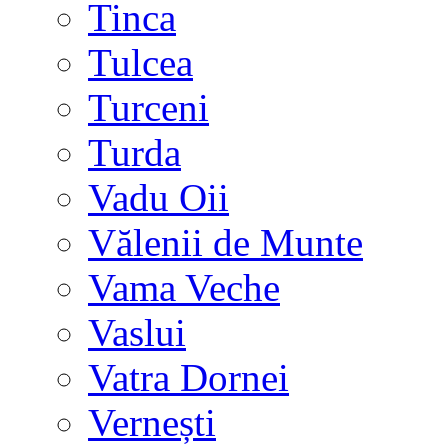
Tinca
Tulcea
Turceni
Turda
Vadu Oii
Vălenii de Munte
Vama Veche
Vaslui
Vatra Dornei
Vernești