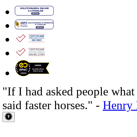
"If I had asked people wha
said faster horses." -
Henry 