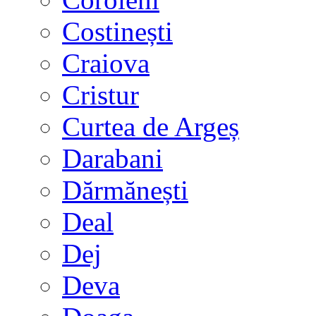
Costinești
Craiova
Cristur
Curtea de Argeș
Darabani
Dărmănești
Deal
Dej
Deva