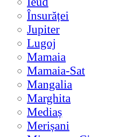
Ieud
Însurăței
Jupiter
Lugoj
Mamaia
Mamaia-Sat
Mangalia
Marghita
Mediaș
Merișani