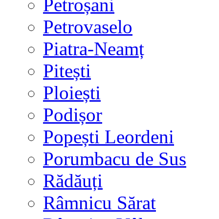
Petroșani
Petrovaselo
Piatra-Neamț
Pitești
Ploiești
Podișor
Popești Leordeni
Porumbacu de Sus
Rădăuți
Râmnicu Sărat