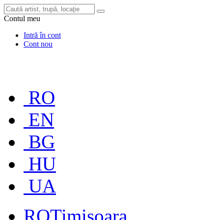
Contul meu
Intră în cont
Cont nou
RO
EN
BG
HU
UA
RO
Timișoara