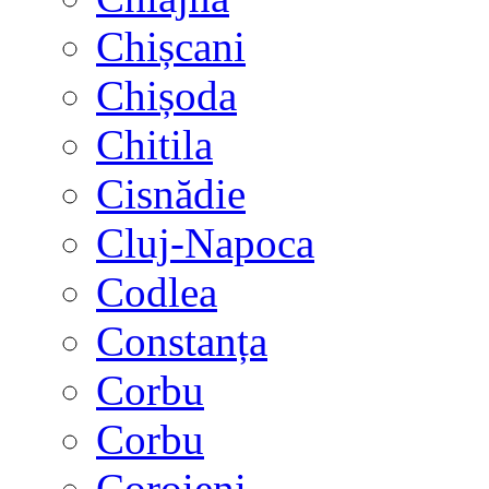
Chișcani
Chișoda
Chitila
Cisnădie
Cluj-Napoca
Codlea
Constanța
Corbu
Corbu
Coroieni