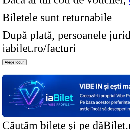
Biletele sunt
returnabile
După plată, persoanele jurid
iabilet.ro/facturi
Alege locuri
Doar o mică verificare
Căutăm bilete și pe dăBilet.r