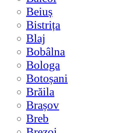
Beiuș
Bistrița
Blaj
Bobâlna
Bologa
Botoșani
Brăila
Brașov
Breb
Brezoi