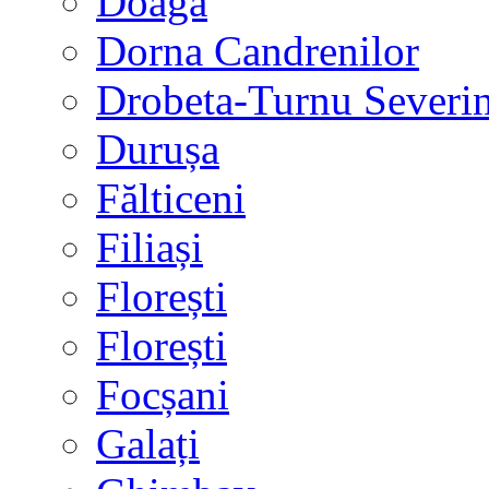
Doaga
Dorna Candrenilor
Drobeta-Turnu Severi
Durușa
Fălticeni
Filiași
Florești
Florești
Focșani
Galați