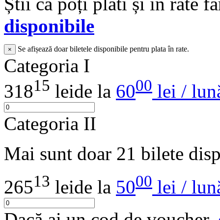
Știi că poți plăti și în rate 
disponibile
Se afișează doar biletele disponibile pentru plata în rate.
×
Categoria I
15
00
318
lei
de la
60
lei / lun
Categoria II
Mai sunt doar 21 bilete dis
13
00
265
lei
de la
50
lei / lun
Dacă ai un cod de voucher,