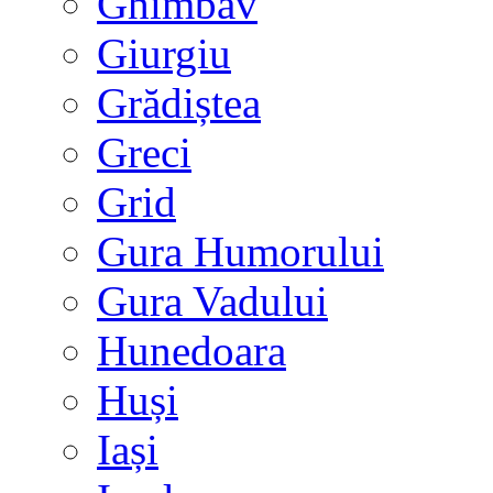
Ghimbav
Giurgiu
Grădiștea
Greci
Grid
Gura Humorului
Gura Vadului
Hunedoara
Huși
Iași