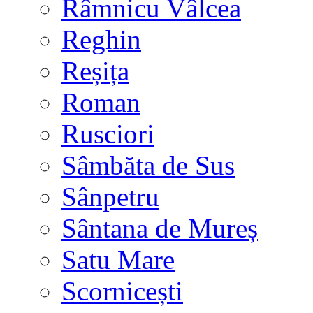
Râmnicu Vâlcea
Reghin
Reșița
Roman
Rusciori
Sâmbăta de Sus
Sânpetru
Sântana de Mureș
Satu Mare
Scornicești