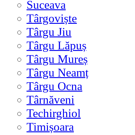
Suceava
Târgoviște
Târgu Jiu
Târgu Lăpuș
Târgu Mureș
Târgu Neamț
Târgu Ocna
Târnăveni
Techirghiol
Timișoara