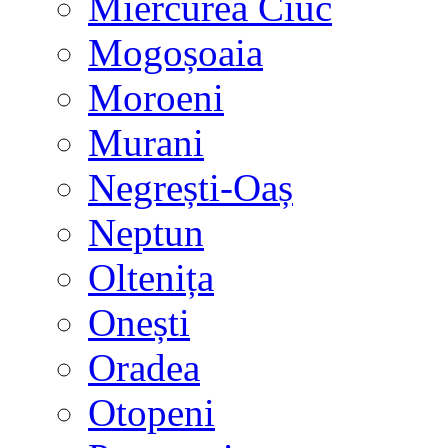
Miercurea Ciuc
Mogoșoaia
Moroeni
Murani
Negrești-Oaș
Neptun
Oltenița
Onești
Oradea
Otopeni