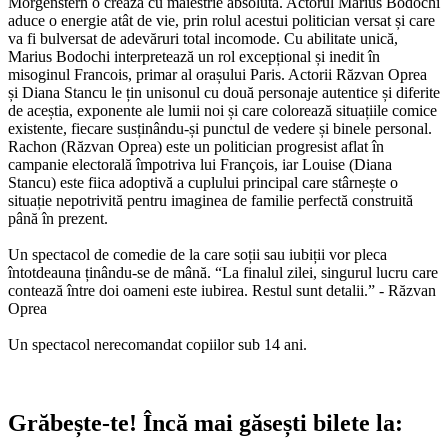
Morgenstern o crează cu măiestrie absolută. Actorul Marius Bodochi
aduce o energie atât de vie, prin rolul acestui politician versat și care
va fi bulversat de adevăruri total incomode. Cu abilitate unică,
Marius Bodochi interpretează un rol excepțional și inedit în
misoginul Francois, primar al orașului Paris. Actorii Răzvan Oprea
și Diana Stancu le țin unisonul cu două personaje autentice și diferite
de aceștia, exponente ale lumii noi și care colorează situațiile comice
existente, fiecare susținându-și punctul de vedere și binele personal.
Rachon (Răzvan Oprea) este un politician progresist aflat în
campanie electorală împotriva lui François, iar Louise (Diana
Stancu) este fiica adoptivă a cuplului principal care stârnește o
situație nepotrivită pentru imaginea de familie perfectă construită
până în prezent.
Un spectacol de comedie de la care soții sau iubiții vor pleca
întotdeauna ținându-se de mână. “La finalul zilei, singurul lucru care
contează între doi oameni este iubirea. Restul sunt detalii.” - Răzvan
Oprea
Un spectacol nerecomandat copiilor sub 14 ani.
Grăbește-te!
Încă mai găsești bilete la: