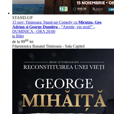
STAND-UP
15 nov:
Timisoara: Stand-up Comedy cu
Micutzu, Geo
Adrian si George Dumitru
- “Atentie, vin ursii!” -
DUMINICA - ORA 20:00
ia Bilet
68
de la 99
lei
Filarmonica Banatul Timisoara - Sala Capitol