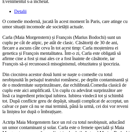
Evenimentul s-a încheiat.
Detalii
O comedie modernă, jucată în acest moment în Paris, care atinge cu
umor situații incomode ale societății actuale.
Carla (Maia Morgenstern) și François (Marius Bodochi) sunt un
cuplu pe cât de atipic, pe atât de clasic. Căsătoriți de 30 de ani,
fiecare a ascuns câte ceva în tot acest timp: Carla moștenirea ei
genetica și François mentalitatea. Într-o zi, Carla este obligată să
afirme cine a fost și mai ales ce a fost înainte de căsătorie, iar
François să-și recunoască misoginismul, obtuzitatea și ipocrizia.
Din ciocnirea acestor două lumi se naște o comedie cu totul
neobișnuită în peisajul teatrului românesc, pe deplin contaminantă și
de o modernitate surprinzătoare, dar echilibrată.Comedia clasică de
cuplu este aici amplificată. Un cuplu cu adevărat surprinzător are
însă ca ingredient principal iubirea. Iubirea vindecă tot și schimbă
tot. După conflicte greu de depășit, situații complicat de acceptat, un
calvar ce pare că nu se mai termină, până la urmă, cei doi vor reveni
la liniștea lor după o îmbrațișare.
Actrița Maia Morgenstern face un rol cu totul neobișnuit, aducând
un umor contaminant și solar. Carla este o femeie specială și Maia