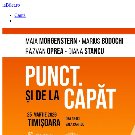
iaBilet.ro
Caută