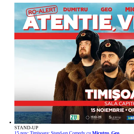
STAND-UP
15 nov:
Timisoara: Stand-up Comedy cu
Micutzu, Geo