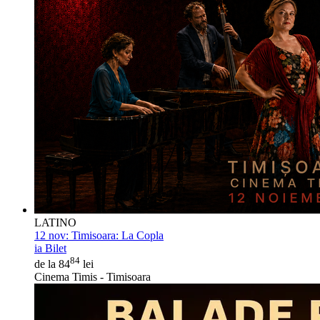
LATINO
12 nov:
Timisoara: La Copla
ia Bilet
84
de la 84
lei
Cinema Timis - Timisoara