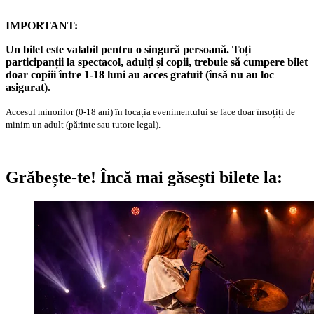
IMPORTANT:
Un bilet este valabil pentru o singură persoană. Toți
participanții la spectacol, adulți și copii, trebuie să cumpere bilet
doar copiii între 1-18 luni au acces gratuit (însă nu au loc
asigurat).
Accesul minorilor (0-18 ani) în locația evenimentului se face doar însoțiți de
minim un adult (părinte sau tutore legal).
Grăbește-te!
Încă mai găsești bilete la: