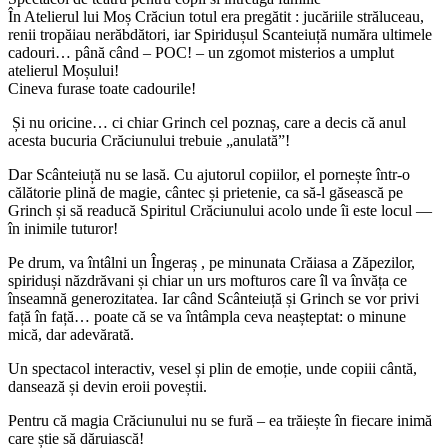
În Atelierul lui Moș Crăciun totul era pregătit : jucăriile străluceau,
renii tropăiau nerăbdători, iar Spiridușul Scanteiuță număra ultimele
cadouri… până când – POC! – un zgomot misterios a umplut
atelierul Moșului!
Cineva furase toate cadourile!
Și nu oricine… ci chiar Grinch cel poznaș, care a decis că anul
acesta bucuria Crăciunului trebuie „anulată”!
Dar Scânteiuță nu se lasă. Cu ajutorul copiilor, el pornește într-o
călătorie plină de magie, cântec și prietenie, ca să-l găsească pe
Grinch și să readucă Spiritul Crăciunului acolo unde îi este locul —
în inimile tuturor!
Pe drum, va întâlni un Îngeraș , pe minunata Crăiasa a Zăpezilor,
spiriduși năzdrăvani și chiar un urs mofturos care îl va învăța ce
înseamnă generozitatea. Iar când Scânteiuță și Grinch se vor privi
față în față… poate că se va întâmpla ceva neașteptat: o minune
mică, dar adevărată.
Un spectacol interactiv, vesel și plin de emoție, unde copiii cântă,
dansează și devin eroii poveștii.
Pentru că magia Crăciunului nu se fură – ea trăiește în fiecare inimă
care știe să dăruiască!