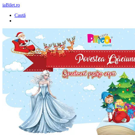
iaBilet.ro
Caută