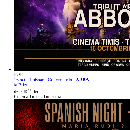
POP
16 oct:
Timișoara: Concert Tribut
ABBA
ia Bilet
90
de la 85
lei
Cinema Timis - Timisoara