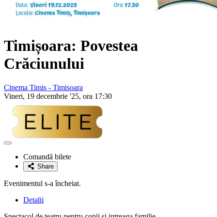
Timișoara: Povestea
Crăciunului
Cinema Timis - Timisoara
Vineri, 19 decembrie '25, ora 17:30
Adaugă
la
Comandă bilete
favorite
Share
Evenimentul s-a încheiat.
Detalii
Spectacol de teatru pentru copii si intreaga familie