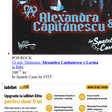
POP ROCK
15 sep:
Timisoara:
Alexandra Capitanescu
si
Lavina
ia Bilet
71
188
lei
În Spatele Casei by FITT