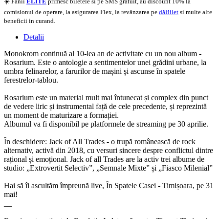
☀️ Fanii
ELITE
primesc biletele si pe SMS gratuit, au discount 10% la
comisionul de operare, la asigurarea Flex, la revânzarea pe
dăBilet
si multe alte
beneficii in curand.
Detalii
Monokrom continuă al 10-lea an de activitate cu un nou album -
Rosarium. Este o antologie a sentimentelor unei grădini urbane, la
umbra felinarelor, a farurilor de mașini și ascunse în spatele
ferestrelor-tablou.
Rosarium este un material mult mai întunecat și complex din punct
de vedere liric și instrumental față de cele precedente, și reprezintă
un moment de maturizare a formației.
Albumul va fi disponibil pe platformele de streaming pe 30 aprilie.
În deschidere:
Jack of All Trades
- o trupă românească de rock
alternativ, activă din 2018, cu versuri sincere despre conflictul dintre
rațional și emoțional. Jack of all Trades are la activ trei albume de
studio: „Extrovertit Selectiv”, „Semnale Mixte” și „Fiasco Milenial”
Hai să îi ascultăm împreună live, În Spatele Casei - Timișoara, pe 31
mai!
__