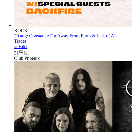
ROCK
29 aug:
Constanța: Far Away From Earth & Jack of All
Trades
ia Bilet
82
31
lei
Club Phoenix