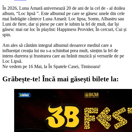
În 2026, Luna Amară aniversează 20 de ani de la cel de - al doilea
album, “Loc lipsă ”. Este albumul pe care se găsesc unele din cele
mai îndrăgite cântece Luna Amară: Loc lipsa, Somn, Albastru sau
Luni de fiere, dar și piese pe care le iubim la fel de mult, dar își
găsesc mai rar loc în playlist: Happiness Provider, În cercuri, Cui și
spin.
Am ales să cântăm integral albumul deoarece mediul care a
influențat creația lui nu s-a schimbat prea mult, simțim la fel de
intens durerea și frustrarea care au hrănit muzică și versurile de pe
Loc Lipsă.
Ne vedem pe 16 Mai, la În Spatele Casei, Timisoara!
Grăbește-te!
Încă mai găsești bilete la: