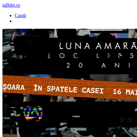
iaBilet.ro
Caută