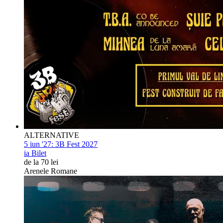
ALTERNATIVE
5 iun '27:
3B Fest 2027
ia Bilet
de la 70 lei
Arenele Romane