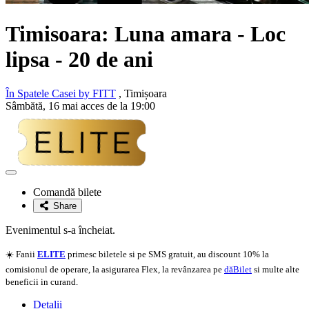
Timisoara:
Luna amara
- Loc
lipsa - 20 de ani
În Spatele Casei by FITT
, Timișoara
Sâmbătă, 16 mai acces de la 19:00
Adaugă
la
Comandă bilete
favorite
Share
Evenimentul s-a încheiat.
☀️ Fanii
ELITE
primesc biletele si pe SMS gratuit, au discount 10% la
comisionul de operare, la asigurarea Flex, la revânzarea pe
dăBilet
si multe alte
beneficii in curand.
Detalii