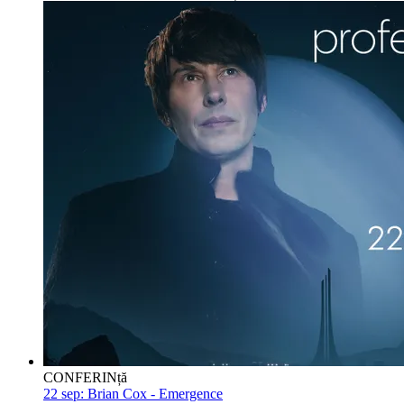
CONFERINță
22 sep:
Brian Cox - Emergence