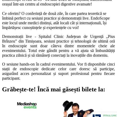
orașul într-un centru al endoscopiei digestive avansate!
Ce oferim? O conferință de două zile, în care partea teoretică se
îmbină perfect cu sesiuni practice și demonstrații live. EndoScope
este locul unde medici distinși, atât locali cât și internaționali, își
împărtășesc cunoștințele și experiențele cu voi!
Demonstrații live - Spitalul Clinic Județean de Urgență „Pius
Brînzeu” din Timișoara, sesiuni practice și tehnologii de ultimă oră
în endoscopie sunt doar câteva dintre momentele cheie ale
evenimentului. Totul este gândit pentru a vă ajuta să îmbunătățiți
practica zilnică și să rămâneți conectați la inovațiile din domeniu.
O sesiune hands-on în cadrul evenimentului. Vor fi disponibile cinci
stații de endoscopie dedicate celor care doresc să participe,
asigurând acces personalizat și suport profesional pentru fiecare
participant.
Grăbește-te!
Încă mai găsești bilete la: