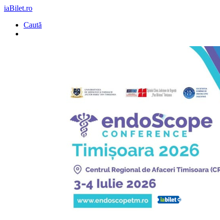
iaBilet.ro
Caută