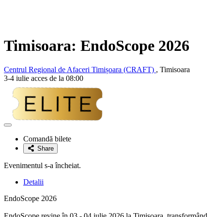
Timisoara: EndoScope 2026
Centrul Regional de Afaceri Timișoara (CRAFT)
, Timisoara
3-4 iulie acces de la 08:00
Adaugă
la
Comandă bilete
favorite
Share
Evenimentul s-a încheiat.
Detalii
EndoScope 2026
EndoScope revine în 03 - 04 iulie 2026 la Timișoara, transformând