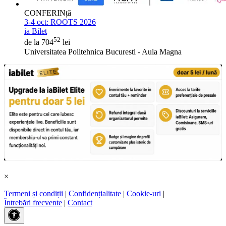
CONFERINță
3-4 oct:
ROOTS 2026
ia Bilet
52
de la 704
lei
Universitatea Politehnica Bucuresti - Aula Magna
×
Termeni și condiții
|
Confidențialitate
|
Cookie-uri
|
Întrebări frecvente
|
Contact