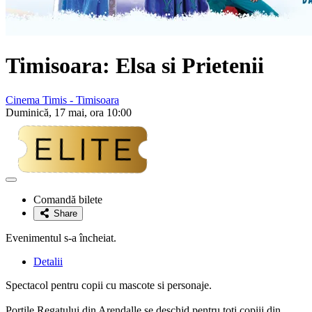
Timisoara: Elsa si Prietenii
Cinema Timis - Timisoara
Duminică, 17 mai, ora 10:00
Adaugă
la
Comandă bilete
favorite
Share
Evenimentul s-a încheiat.
Detalii
Spectacol pentru copii cu mascote si personaje.
Porțile Regatului din Arendalle se deschid pentru toți copiii din