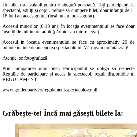
Un bilet este valabil pentru o singură persoană. Toți participanții la
spectacol, adulți și copii, trebuie să cumpere bilet, doar infanții de 1-
18 luni au acces gratuit (însă nu au loc asigurat).
Accesul minorilor (0-18 ani) în locația evenimentului se face doar
însoțiți de minim un adult (părinte sau tutore legal).
Accesul în locația evenimentului se face cu aproximativ 20 de
minute înainte de începerea spectacolului. Vă rugam nu întârziați!
Atenție, se fotografiază!
Prin cumpararea unui bilet, Participantul se obligă să respecte
Regulile de participare și acces la spectacol, reguli disponibile în
REGULAMENT
www.goldenparty.ro/regulament-spectacole-copii
Grăbește-te!
Încă mai găsești bilete la: