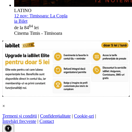
LATINO
12 nov:
Timisoara: La Copla
ia Bilet
84
de la 84
lei
Cinema Timis - Timisoara
×
Termeni și condiții
|
Confidențialitate
|
Cookie-uri
|
Întrebări frecvente
|
Contact