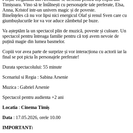
Timișoara. Vino să te întâlnești cu personajele tale preferate, Elsa,
Anna, Kristof intr-un univers magic și de poveste.
Bineînțeles că nu vor lipsi nici energicul Olaf și renul Sven care cu
giumbușlucurile lor va vor aduce zâmbetul pe buze.
Va așteptăm la un spectacol plin de muzică, poveste și culoare. Un
spectacol pentru întreaga familie pentru că toți avem nevoie de
puțină magie din lumea basmelor.
Copiii vor avea parte de surprize și vor interacționa cu actorii iar la
final se pot picta în personajele preferate!
Durata spectacolului: 55 minute
Scenariul si Regia : Sabina Arsenie
Muzica : Gabriel Arsenie
Spectacol pentru audienta +2 ani
Locatia
:
Cinema Timiș
Data
: 17.05.2026, orele 10.00
IMPORTANT: