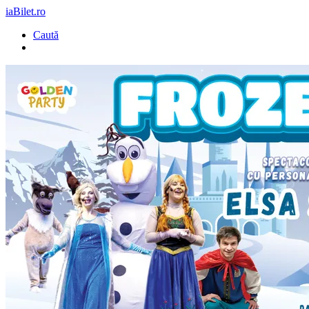
iaBilet.ro
Caută