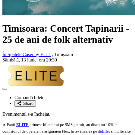
Timisoara: Concert
Tapinarii
-
25 de ani de folk alternativ
În Spatele Casei by FITT
, Timișoara
Sâmbătă, 13 iunie, ora 20:30
Adaugă
la
Comandă bilete
favorite
Share
Evenimentul s-a încheiat.
☀️ Fanii
ELITE
primesc biletele si pe SMS gratuit, au discount 10% la
comisionul de operare, la asigurarea Flex, la revânzarea pe
dăBilet
si multe alte