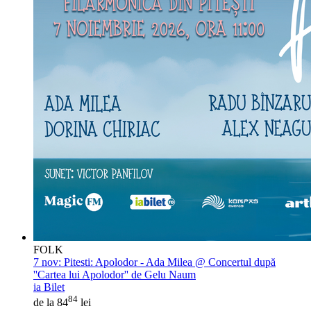
FOLK
7 nov:
Pitesti: Apolodor - Ada Milea @ Concertul după
''Cartea lui Apolodor'' de Gelu Naum
ia Bilet
84
de la 84
lei