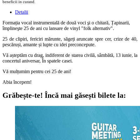
beneficii in curand.
Detalii
Formația vocal instrumentală de două voci şi o chitară, Țapinarii,
împlineşte 25 de ani cu lansare de vinyl "folk alternativ".
25 de clipiri, fericiri mărunte, săgeți aruncate spre cer, crize de 40,
pescăruși, amante și lupte cu idei preconcepute.
Vă așteptăm cu drag, indiferent de starea civilă, sâmbătă, 13 iunie, la
concertul aniversar, În spatele casei.
Vă mulțumim pentru cei 25 de ani!
Abia începem!
Grăbește-te!
Încă mai găsești bilete la: