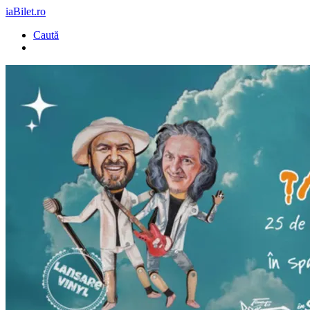
iaBilet.ro
Caută