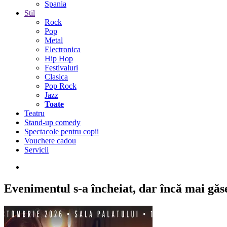
Spania
Stil
Rock
Pop
Metal
Electronica
Hip Hop
Festivaluri
Clasica
Pop Rock
Jazz
Toate
Teatru
Stand-up comedy
Spectacole pentru copii
Vouchere cadou
Servicii
Evenimentul s-a încheiat,
dar încă mai găseș