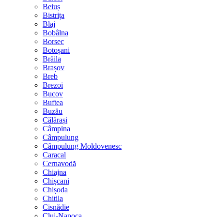
Beiuș
Bistrița
Blaj
Bobâlna
Borsec
Botoșani
Brăila
Brașov
Breb
Brezoi
Bucov
Buftea
Buzău
Călărași
Câmpina
Câmpulung
Câmpulung Moldovenesc
Caracal
Cernavodă
Chiajna
Chișcani
Chișoda
Chitila
Cisnădie
Cluj-Napoca