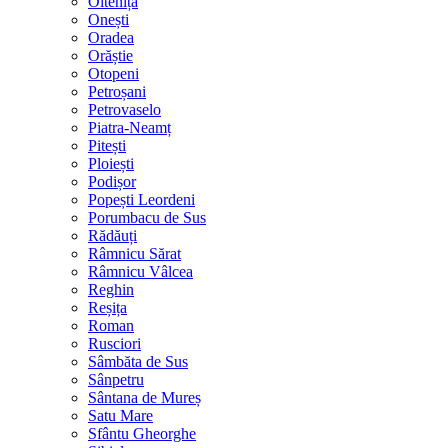
Oltenița
Onești
Oradea
Orăștie
Otopeni
Petroșani
Petrovaselo
Piatra-Neamț
Pitești
Ploiești
Podișor
Popești Leordeni
Porumbacu de Sus
Rădăuți
Râmnicu Sărat
Râmnicu Vâlcea
Reghin
Reșița
Roman
Rusciori
Sâmbăta de Sus
Sânpetru
Sântana de Mureș
Satu Mare
Sfântu Gheorghe