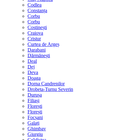
Codlea
Constanța
Corbu
Corbu
Costinești
Craiova
Cristur
Curtea de Argeș
Darabani
Dărmănești
Deal
Dej
Deva
Doaga
Dorna Candrenilor
Drobeta-Turnu Severin
Durușa
Filiași
Florești
Florești
Focșani
Galați
Ghimbav
Giurgiu
Grădiștea