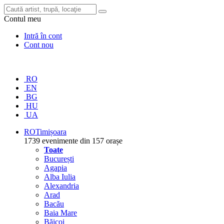
Contul meu
Intră în cont
Cont nou
RO
EN
BG
HU
UA
RO
Timișoara
1739 evenimente din 157 orașe
Toate
București
Agapia
Alba Iulia
Alexandria
Arad
Bacău
Baia Mare
Băicoi