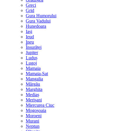
Greci
Grid
Gura Humorului
Gura Vadului
Hunedoara
Iași
Ieud
Ineu
Însurăței
Jupiter
Luduș
Lugoj
Mamaia
Mamaia-Sat
Mangalia
Mărgău
Marghita
Mediaș
Merișani
Miercurea Ciuc
Mogoșoaia
Moroeni
Murani
Neptun