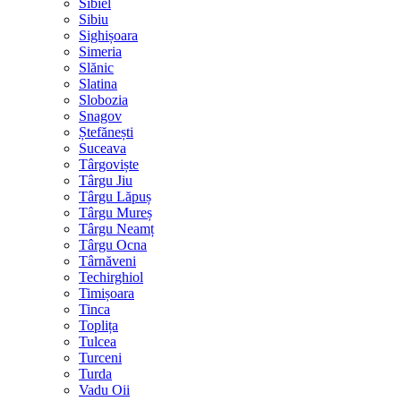
Sibiel
Sibiu
Sighișoara
Simeria
Slănic
Slatina
Slobozia
Snagov
Ștefănești
Suceava
Târgoviște
Târgu Jiu
Târgu Lăpuș
Târgu Mureș
Târgu Neamț
Târgu Ocna
Târnăveni
Techirghiol
Timișoara
Tinca
Toplița
Tulcea
Turceni
Turda
Vadu Oii