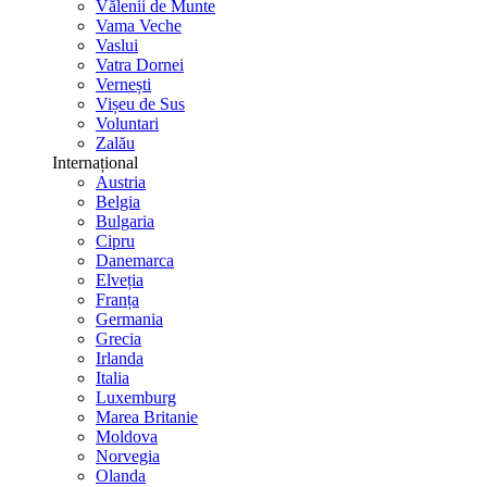
Vălenii de Munte
Vama Veche
Vaslui
Vatra Dornei
Vernești
Vișeu de Sus
Voluntari
Zalău
Internațional
Austria
Belgia
Bulgaria
Cipru
Danemarca
Elveția
Franța
Germania
Grecia
Irlanda
Italia
Luxemburg
Marea Britanie
Moldova
Norvegia
Olanda