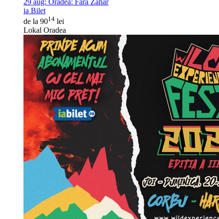
29 aug:
Oradea: Fără Zahar
ia Bilet
14
de la 90
lei
Lokal Oradea