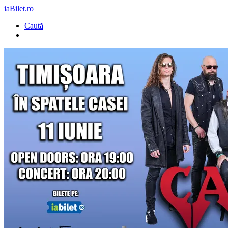
iaBilet.ro
Caută