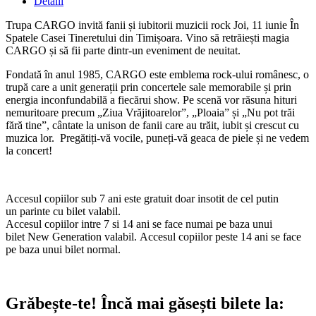
Detalii
Trupa CARGO invită fanii și iubitorii muzicii rock Joi, 11 iunie În
Spatele Casei Tineretului din Timișoara. Vino să retrăiești magia
CARGO și să fii parte dintr-un eveniment de neuitat.
Fondată în anul 1985, CARGO este emblema rock-ului românesc, o
trupă care a unit generații prin concertele sale memorabile și prin
energia inconfundabilă a fiecărui show. Pe scenă vor răsuna hituri
nemuritoare precum „Ziua Vrăjitoarelor”, „Ploaia” și „Nu pot trăi
fără tine”, cântate la unison de fanii care au trăit, iubit și crescut cu
muzica lor. Pregătiți-vă vocile, puneți-vă geaca de piele și ne vedem
la concert!
Accesul copiilor sub 7 ani este gratuit doar insotit de cel putin
un parinte cu bilet valabil.
Accesul copiilor intre 7 si 14 ani se face numai pe baza unui
bilet New Generation valabil. Accesul copiilor peste 14 ani se face
pe baza unui bilet normal.
Grăbește-te!
Încă mai găsești bilete la: