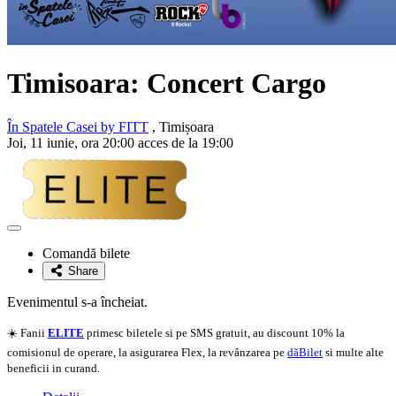
Timisoara: Concert
Cargo
În Spatele Casei by FITT
, Timișoara
Joi, 11 iunie, ora 20:00 acces de la 19:00
Adaugă
la
Comandă bilete
favorite
Share
Evenimentul s-a încheiat.
☀️ Fanii
ELITE
primesc biletele si pe SMS gratuit, au discount 10% la
comisionul de operare, la asigurarea Flex, la revânzarea pe
dăBilet
si multe alte
beneficii in curand.