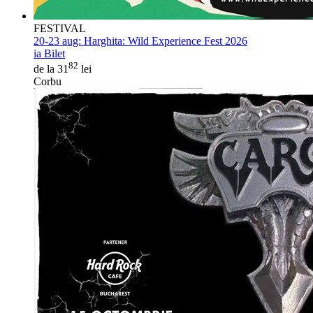
FESTIVAL
20-23 aug:
Harghita: Wild Experience Fest 2026
ia Bilet
82
de la 31
lei
Corbu