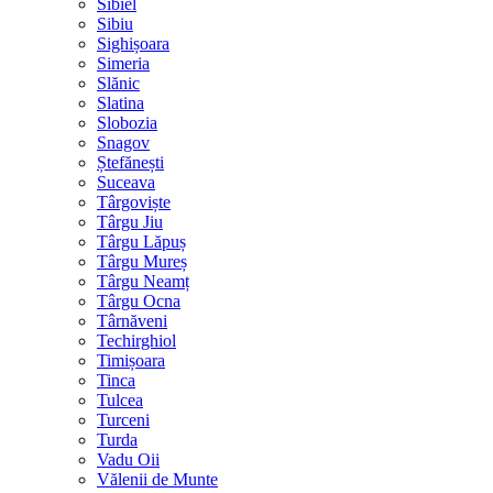
Sibiel
Sibiu
Sighișoara
Simeria
Slănic
Slatina
Slobozia
Snagov
Ștefănești
Suceava
Târgoviște
Târgu Jiu
Târgu Lăpuș
Târgu Mureș
Târgu Neamț
Târgu Ocna
Târnăveni
Techirghiol
Timișoara
Tinca
Tulcea
Turceni
Turda
Vadu Oii
Vălenii de Munte