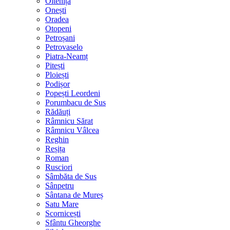
Oltenița
Onești
Oradea
Otopeni
Petroșani
Petrovaselo
Piatra-Neamț
Pitești
Ploiești
Podișor
Popești Leordeni
Porumbacu de Sus
Rădăuți
Râmnicu Sărat
Râmnicu Vâlcea
Reghin
Reșița
Roman
Rusciori
Sâmbăta de Sus
Sânpetru
Sântana de Mureș
Satu Mare
Scornicești
Sfântu Gheorghe