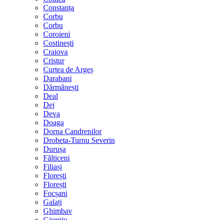
Constanța
Corbu
Corbu
Coroieni
Costinești
Craiova
Cristur
Curtea de Argeș
Darabani
Dărmănești
Deal
Dej
Deva
Doaga
Dorna Candrenilor
Drobeta-Turnu Severin
Durușa
Fălticeni
Filiași
Florești
Florești
Focșani
Galați
Ghimbav
Giurgiu