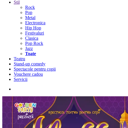
Stil
Rock
Pop
Metal
Electronica
Hip Hop
Festivaluri
Clasica
Pop Rock
Jazz
Toate
Teatru
Stand-up comedy
Spectacole pentru copii
Vouchere cadou
Servicii