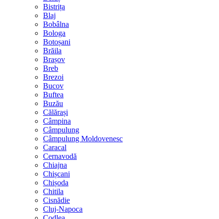
Bistrița
Blaj
Bobâlna
Bologa
Botoșani
Brăila
Brașov
Breb
Brezoi
Bucov
Buftea
Buzău
Călărași
Câmpina
Câmpulung
Câmpulung Moldovenesc
Caracal
Cernavodă
Chiajna
Chișcani
Chișoda
Chitila
Cisnădie
Cluj-Napoca
Codlea