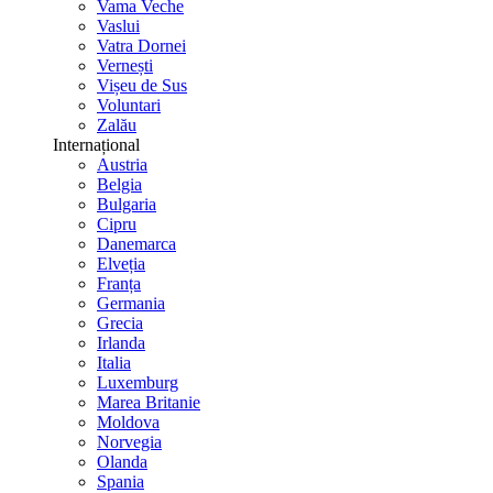
Vama Veche
Vaslui
Vatra Dornei
Vernești
Vișeu de Sus
Voluntari
Zalău
Internațional
Austria
Belgia
Bulgaria
Cipru
Danemarca
Elveția
Franța
Germania
Grecia
Irlanda
Italia
Luxemburg
Marea Britanie
Moldova
Norvegia
Olanda
Spania