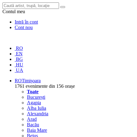
Contul meu
Intră în cont
Cont nou
RO
EN
BG
HU
UA
RO
Timișoara
1761 evenimente din 156 orașe
Toate
București
Agapia
Alba Iulia
Alexandria
Arad
Bacău
Baia Mare
Beiuș