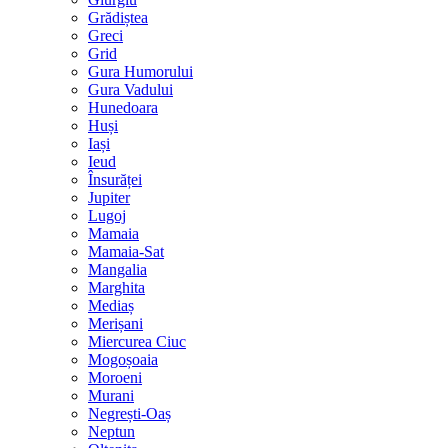
Grădiștea
Greci
Grid
Gura Humorului
Gura Vadului
Hunedoara
Huși
Iași
Ieud
Însurăței
Jupiter
Lugoj
Mamaia
Mamaia-Sat
Mangalia
Marghita
Mediaș
Merișani
Miercurea Ciuc
Mogoșoaia
Moroeni
Murani
Negrești-Oaș
Neptun