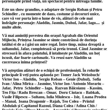
personajele prind viaţă, un spectacol pentru întreaga familie.
Este un show grandios, o adaptare de Sergiu Roban și Petru
Schindler , cu momente de dans, costume și decoruri unice,
care vă vor purta într-o lume de vis, alături de cele mai
îndrăgite personaje: Aladdin, Jasmin, Duhul, Jafar, Iago.... și
multe altele.
Vă mai amintiți povestea din orașul Agrabah din Orientul
Mijlociu, Prințesa Jasmine se simte constrânsă de dorința
tatălui ei de a-i găsi un mire regal. Între timp, mâna dreaptă a
sultanului, Jafar, complotează să preia tronul. Când Jasmine se
strecoară în afara palatului, il intalnește pe Aladdin, un hoț
iscusit, dar foarte carismatic. Va reusi oare Aladdin sa
cucereasca inima prințesei?
Vă așteptăm alături de o echipă de profesioniști. În rolurile
principale îi veți putea aplauda pe: Tomer Jack Weissbuch/
Victor Ion – Aladdin, Sergiu Roban – Genie (Duhul), Sofia
Ivan / Alina Mirica – Jasmine, Victor Ion / Antonio Morariu –
Jafar, Petru Schindler – Iago, Razvan Băicoianu - Kassim,
Teo Fița / Radu Brescan – Omar, Doru Ciutacu – Babkak,
Vasile Filipescu – Sultanu, Iulia Miulescu – Isir, Luana Prodea
– Manal, Ioana Dragomir – Rajah, Teo Colea – Printul
Abdulah și Capitanul Razoul, Diana Colea / Adina Chis /