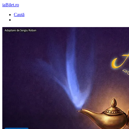
iaBilet.ro
Caută