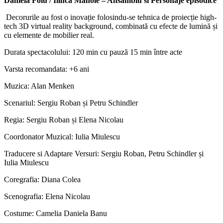
Daniela Foiu / Ilinca Manole – Ansamblu si Personaje episodice
Decorurile au fost o inovație folosindu-se tehnica de proiecție high-
tech 3D virtual reality background, combinată cu efecte de lumină și
cu elemente de mobilier real.
Durata spectacolului: 120 min cu pauză 15 min între acte
Varsta recomandata: +6 ani
Muzica: Alan Menken
Scenariul: Sergiu Roban și Petru Schindler
Regia: Sergiu Roban și Elena Nicolau
Coordonator Muzical: Iulia Miulescu
Traducere si Adaptare Versuri: Sergiu Roban, Petru Schindler și
Iulia Miulescu
Coregrafia: Diana Colea
Scenografia: Elena Nicolau
Costume: Camelia Daniela Banu