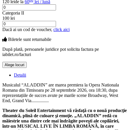
00
120 lei
de la
60
lei / lună
Categoria II
100 lei
Dacă ai un cod de voucher,
click aici
Biletele sunt
returnabile
După plată, persoanele juridice pot solicita factura pe
iabilet.ro/facturi
Alege locuri
Doar o mică verificare
Detalii
Musicalul “ALADDIN” are marea premiera la Opera Nationala
Romana din Timisoara pe 28 septembrie 2026, ora 18:30, dupa
reprezentațiile de succes avute pe marile scene Broadway, West
End, Grand Via...............
Theater du Soleil Entertainment vă răsfaţă cu o nouă producţie
dinamică, plină de culoare şi emoţie. „ALADDIN” redă cu
măiestrie una dintre cele mai îndrăgite poveşti ale copilăriei,
într-un MUSICAL LIVE ÎN LIMBA ROMÂNĂ, în care