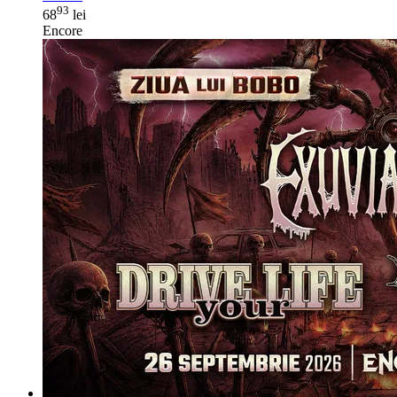
93
68
lei
Encore