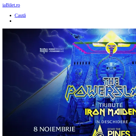
iaBilet.ro
Caută