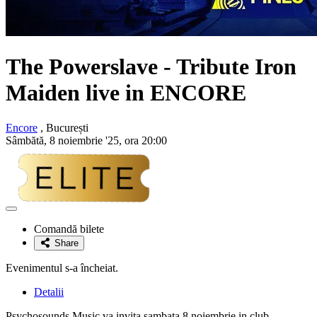
The Powerslave - Tribute Iron
Maiden live in ENCORE
Encore
, București
Sâmbătă, 8 noiembrie '25, ora 20:00
Adaugă
la
Comandă bilete
favorite
Share
Evenimentul s-a încheiat.
Detalii
Psychosounds Music va invita sambata 8 noiembrie in club