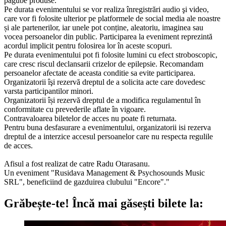
pagube produse.
Pe durata evenimentului se vor realiza înregistrări audio şi video,
care vor fi folosite ulterior pe platformele de social media ale noastre
și ale partenerilor, iar unele pot conține, aleatoriu, imaginea sau
vocea persoanelor din public. Participarea la eveniment reprezintă
acordul implicit pentru folosirea lor în aceste scopuri.
Pe durata evenimentului pot fi folosite lumini cu efect stroboscopic,
care cresc riscul declansarii crizelor de epilepsie. Recomandam
persoanelor afectate de aceasta conditie sa evite participarea.
Organizatorii îşi rezervă dreptul de a solicita acte care dovedesc
varsta participantilor minori.
Organizatorii își rezervă dreptul de a modifica regulamentul în
conformitate cu prevederile aflate în vigoare.
Contravaloarea biletelor de acces nu poate fi returnata.
Pentru buna desfasurare a evenimentului, organizatorii isi rezerva
dreptul de a interzice accesul persoanelor care nu respecta regulile
de acces.
Afisul a fost realizat de catre Radu Otarasanu.
Un eveniment "Rusidava Management & Psychosounds Music
SRL", beneficiind de gazduirea clubului "Encore"."
Grăbește-te!
Încă mai găsești bilete la: