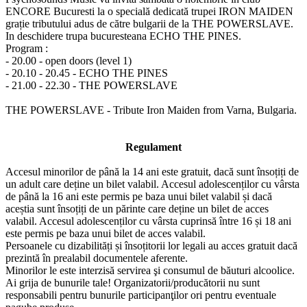
ENCORE Bucuresti la o specială dedicată trupei IRON MAIDEN
grație tributului adus de către bulgarii de la THE POWERSLAVE.
In deschidere trupa bucuresteana ECHO THE PINES.
Program :
- 20.00 - open doors (level 1)
- 20.10 - 20.45 - ECHO THE PINES
- 21.00 - 22.30 - THE POWERSLAVE
THE POWERSLAVE - Tribute Iron Maiden from Varna, Bulgaria.
Regulament
Accesul minorilor de până la 14 ani este gratuit, dacă sunt însoțiți de
un adult care deține un bilet valabil. Accesul adolescenților cu vârsta
de până la 16 ani este permis pe baza unui bilet valabil și dacă
aceștia sunt însoțiți de un părinte care deține un bilet de acces
valabil. Accesul adolescenților cu vârsta cuprinsă între 16 și 18 ani
este permis pe baza unui bilet de acces valabil.
Persoanele cu dizabilități și însoțitorii lor legali au acces gratuit dacă
prezintă în prealabil documentele aferente.
Minorilor le este interzisă servirea şi consumul de băuturi alcoolice.
Ai grija de bunurile tale! Organizatorii/producătorii nu sunt
responsabili pentru bunurile participanţilor ori pentru eventuale