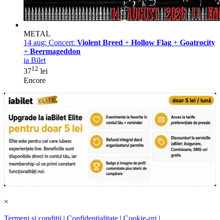
METAL
14 aug:
Concert:
Violent Breed
+
Hollow Flag
+
Goatrocity
+
Beermageddon
ia Bilet
12
37
lei
Encore
×
Termeni și condiții
|
Confidențialitate
|
Cookie-uri
|