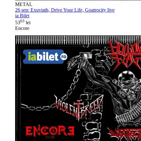
METAL
26 sep:
Exuviath, Drive Your Life, Goatrocity live
ia Bilet
03
53
lei
Encore