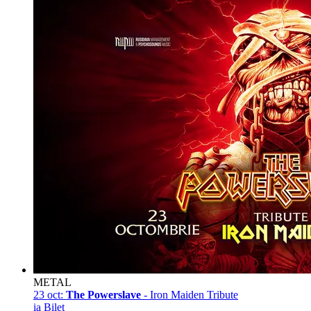
METAL
23 oct:
The Powerslave
- Iron Maiden Tribute
ia Bilet