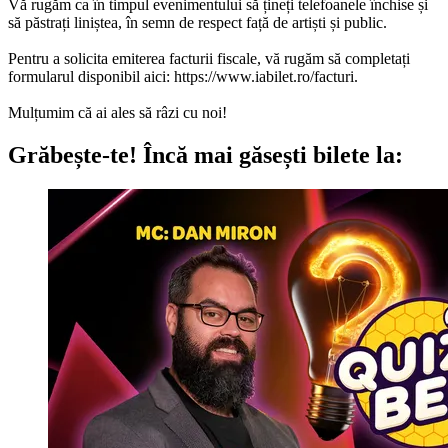
Vă rugăm ca în timpul evenimentului să țineți telefoanele închise și
să păstrați liniștea, în semn de respect față de artiști și public.
Pentru a solicita emiterea facturii fiscale, vă rugăm să completați
formularul disponibil aici: https://www.iabilet.ro/facturi.
Mulțumim că ai ales să râzi cu noi!
Grăbește-te!
Încă mai găsești bilete la: