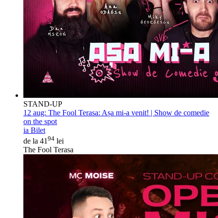
STAND-UP
12 aug:
The Fool Terasa: Așa mi-a venit! | Show de comedie
on the spot
ia Bilet
94
de la 41
lei
The Fool Terasa