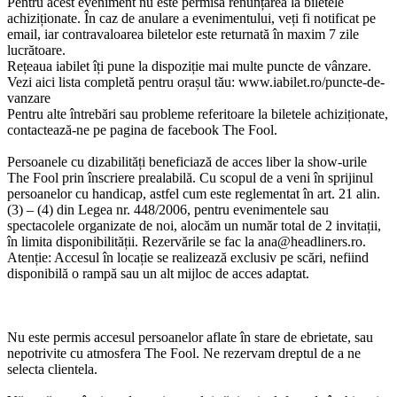
Pentru acest eveniment nu este permisă renunțarea la biletele
achiziționate. În caz de anulare a evenimentului, veți fi notificat pe
email, iar contravaloarea biletelor este returnată în maxim 7 zile
lucrătoare.
Rețeaua iabilet îți pune la dispoziție mai multe puncte de vânzare.
Vezi aici lista completă pentru orașul tău: www.iabilet.ro/puncte-de-
vanzare
Pentru alte întrebări sau probleme referitoare la biletele achiziționate,
contactează-ne pe pagina de facebook The Fool.
Persoanele cu dizabilități beneficiază de acces liber la show-urile
The Fool prin înscriere prealabilă. Cu scopul de a veni în sprijinul
persoanelor cu handicap, astfel cum este reglementat în art. 21 alin.
(3) – (4) din Legea nr. 448/2006, pentru evenimentele sau
spectacolele organizate de noi, alocăm un număr total de 2 invitații,
în limita disponibilității. Rezervările se fac la
ana@headliners.ro
.
Atenție: Accesul în locație se realizează exclusiv pe scări, nefiind
disponibilă o rampă sau un alt mijloc de acces adaptat.
Nu este permis accesul persoanelor aflate în stare de ebrietate, sau
nepotrivite cu atmosfera The Fool. Ne rezervam dreptul de a ne
selecta clientela.