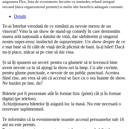
asigurarea Flex, lista de evenimente favorite cu reminder, refund integral
oricand (daca organizatorul permite) si multe alte beneficii adaugate constant.
Detalii
Te-ai întrebat vreodată de ce românii au nevoie mereu de un
vinovat? Vino la un show de stand-up comedy în care demontăm
marea artă națională a datului de vină, dar sărbătorim și singurul
nostru super-erou: instinctul de supraviețuire. Un show despre de ce
e mai bine să fii călit de viață decât plictisit de bani. Ia-ți bilet! Dacă
nu-ți place, măcar ai pe cine să dai vina.
Și să îți spunem un secret: pentru ca glumele să te lovească bine
avem nevoie ca tu să ajungi la show-uri la timp. Cu alte cuvinte,
pentru glume punctuale, e nevoie de un public punctual. Acestea
fiind zise, am vrea să știi că accesul se face cu o ora înainte de show.
Ne bazăm pe tine, da?
Biletele pot fi prezentate atât în format fizic (print) cât și în format
digital (pe telefon).
Achiziționarea biletelor îți asigură loc la masă. Nu este necesară o
rezervare suplimentară.
Te informăm că la evenimentele noastre accesul persoanelor sub 16
ani nu este permis.