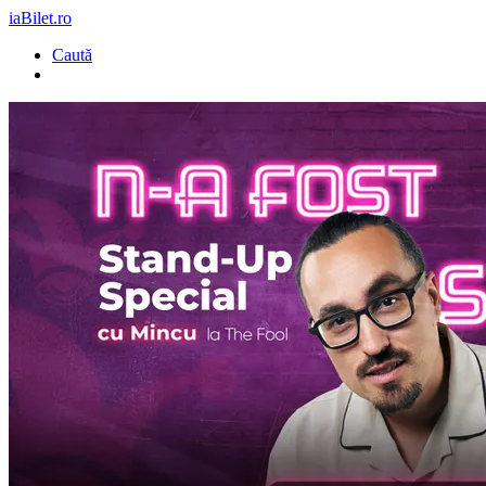
iaBilet.ro
Caută