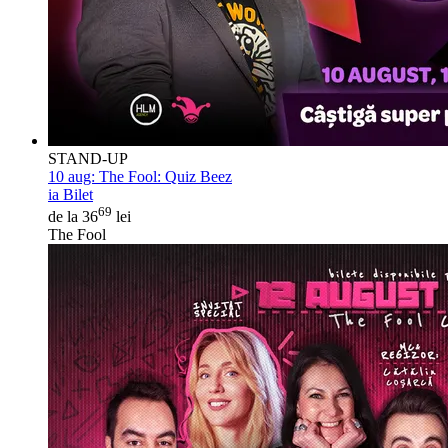
STAND-UP
10 aug:
The Fool: Quiz Beez
ia Bilet
69
de la 36
lei
The Fool