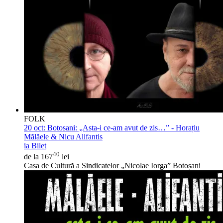
FOLK
20 oct:
Botosani: „Asta-i ce-am avut de zis…” - Horațiu
Mălăele & Nicu Alifantis
ia Bilet
40
de la 167
lei
Casa de Cultură a Sindicatelor „Nicolae Iorga” Botoșani