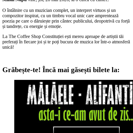
O întâlnire cu un muzician complet, un interpret virtuos și un
compozitor inspirat, cu un timbru vocal unic care amprentează
poezia pe care o dăruiește prin cântec publicului, deopotrivă cu forță
și tandrețe, cu energie și emoție.
La The Coffee Shop Constituției ești mereu aproape de artiștii tăi
preferați în fiecare joi și te poți bucura de muzica lor într-o atmosferă
unică!
Grăbește-te!
Încă mai găsești bilete la: