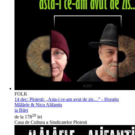
FOLK
14 dec:
Ploiesti: „Asta-i ce-am avut de zis…” - Horațiu
Mălăele & Nicu Alifantis
ia Bilet
20
de la 178
lei
Casa de Cultura a Sindicatelor Ploiesti