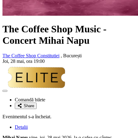
The Coffee Shop Music -
Concert
Mihai Napu
The Coffee Shop Constitutiei
, București
Joi, 28 mai, ora 19:00
Adaugă
la
Comandă bilete
favorite
Share
Evenimentul s-a încheiat.
Detalii
Mihai Napu
vine, joi, 28 mai 2026, la o cafea cu cântec.