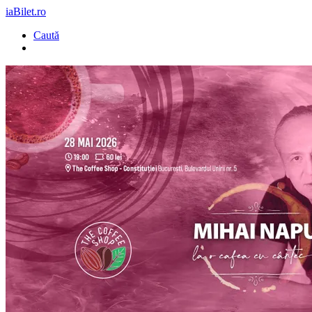
iaBilet.ro
Caută