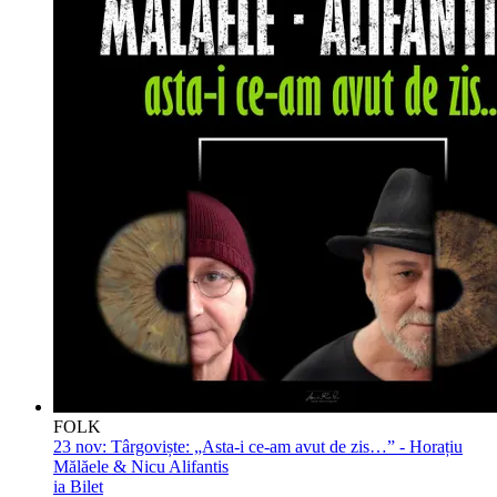
FOLK
23 nov:
Târgoviște: „Asta-i ce-am avut de zis…” - Horațiu
Mălăele & Nicu Alifantis
ia Bilet