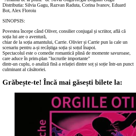
Distributia: Silvia Gagu, Razvan Raduta, Corina Ivanov, Eduard
Bot, Alex Floroiu
SINOPSIS:
Povestea începe când Oliver, consilier conjugal și scriitor, află că
soția lui are o aventură,
chiar de la soția amantului, Carrie. Olivier și Carrie pun la cale un
scenariu pentru a-și recâștiga soția și soțul înapoi.
Spectacolul este o comedie romantică plină de momente savuroase,
care aduce în prim-plan "lucrurile importante"
dintr-un cuplu, o analiză fină a relației dintre soț și soție într-un punct
culminant al căsătoriei.
Grăbește-te!
Încă mai găsești bilete la: