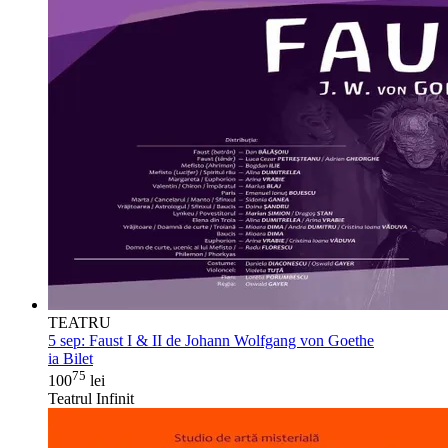
TEATRU
5 sep:
Faust I & II de Johann Wolfgang von Goethe
ia Bilet
75
100
lei
Teatrul Infinit