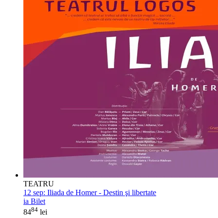
TEATRU
12 sep:
Iliada de Homer - Destin şi libertate
ia Bilet
84
84
lei