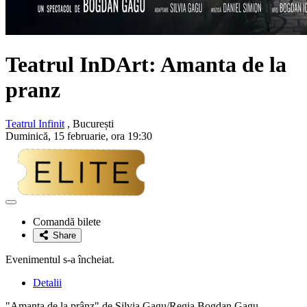
Teatrul InDArt: Amanta de la
pranz
Teatrul Infinit
, București
Duminică, 15 februarie, ora 19:30
Adaugă
la
Comandă bilete
favorite
Share
Evenimentul s-a încheiat.
Detalii
"Amanta de la prânz" de Silvia Gagu/Regia Bogdan Gagu