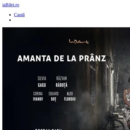
iaBilet.ro
Caută