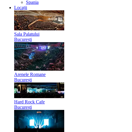
Spania
Locații
Sala Palatului
București
Arenele Romane
București
Hard Rock Cafe
București