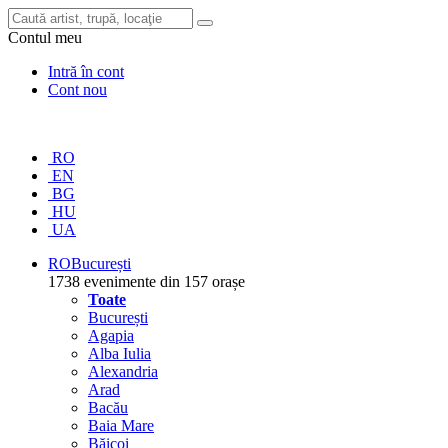
Contul meu
Intră în cont
Cont nou
RO
EN
BG
HU
UA
RO
București
1738 evenimente din 157 orașe
Toate
București
Agapia
Alba Iulia
Alexandria
Arad
Bacău
Baia Mare
Băicoi