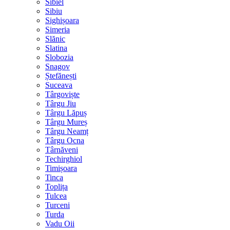
Sibiel
Sibiu
Sighișoara
Simeria
Slănic
Slatina
Slobozia
Snagov
Ștefănești
Suceava
Târgoviște
Târgu Jiu
Târgu Lăpuș
Târgu Mureș
Târgu Neamț
Târgu Ocna
Târnăveni
Techirghiol
Timișoara
Tinca
Toplița
Tulcea
Turceni
Turda
Vadu Oii