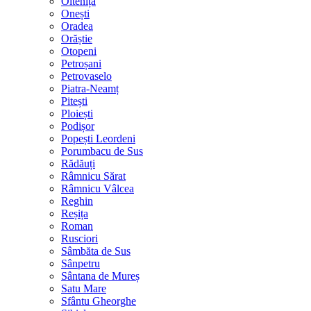
Oltenița
Onești
Oradea
Orăștie
Otopeni
Petroșani
Petrovaselo
Piatra-Neamț
Pitești
Ploiești
Podișor
Popești Leordeni
Porumbacu de Sus
Rădăuți
Râmnicu Sărat
Râmnicu Vâlcea
Reghin
Reșița
Roman
Rusciori
Sâmbăta de Sus
Sânpetru
Sântana de Mureș
Satu Mare
Sfântu Gheorghe