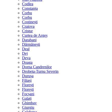
Codlea
Constanța
Corbu
Corbu
Costinești
Craiova
Cristur
Curtea de Argeș
Darabani
Dărmănești
Deal
Dej
Deva
Doaga
Dorna Candrenilor
Drobeta-Turnu Severin
Durușa
Filiași
Florești
Florești
Focșani
Galați
Ghimbav
Giurgiu
Grădiștea