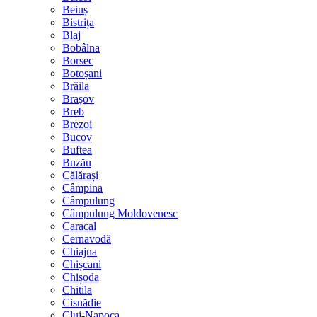
Beiuș
Bistrița
Blaj
Bobâlna
Borsec
Botoșani
Brăila
Brașov
Breb
Brezoi
Bucov
Buftea
Buzău
Călărași
Câmpina
Câmpulung
Câmpulung Moldovenesc
Caracal
Cernavodă
Chiajna
Chișcani
Chișoda
Chitila
Cisnădie
Cluj-Napoca