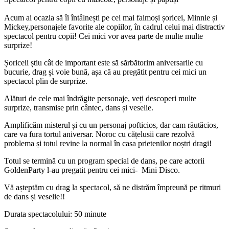
Acum ai ocazia să îi întâlnești pe cei mai faimoși șoricei, Minnie și
Mickey,personajele favorite ale copiilor, în cadrul celui mai distractiv
spectacol pentru copii! Cei mici vor avea parte de multe multe
surprize!
Șoriceii știu cât de important este să sărbătorim aniversarile cu
bucurie, drag și voie bună, așa că au pregătit pentru cei mici un
spectacol plin de surprize.
Alături de cele mai îndrăgite personaje, veți descoperi multe
surprize, transmise prin cântec, dans și veselie.
Amplificăm misterul și cu un personaj pofticios, dar cam răutăcios,
care va fura tortul aniversar. Noroc cu cățelusii care rezolvă
problema și totul revine la normal în casa prietenilor noștri dragi!
Totul se termină cu un program special de dans, pe care actorii
GoldenParty l-au pregatit pentru cei mici- Mini Disco.
Vă așteptăm cu drag la spectacol, să ne distrăm împreună pe ritmuri
de dans și veselie!!
Durata spectacolului: 50 minute