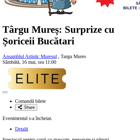
Târgu Mureș: Surprize cu
Șoriceii Bucătari
Ansamblul Artistic Muresul
, Targu Mures
Sâmbătă, 16 mai, ora 11:00
Adaugă
la
Comandă bilete
favorite
Share
Evenimentul s-a încheiat.
Detalii
Spectacol pentru copii cu mascote, personaje și păpuși