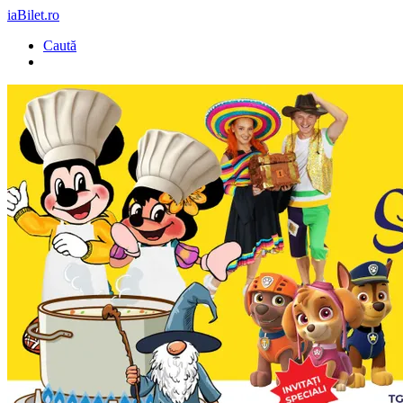
iaBilet.ro
Caută