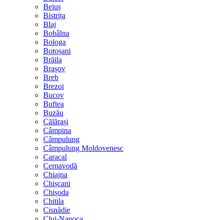
Beiuș
Bistrița
Blaj
Bobâlna
Bologa
Botoșani
Brăila
Brașov
Breb
Brezoi
Bucov
Buftea
Buzău
Călărași
Câmpina
Câmpulung
Câmpulung Moldovenesc
Caracal
Cernavodă
Chiajna
Chișcani
Chișoda
Chitila
Cisnădie
Cluj-Napoca