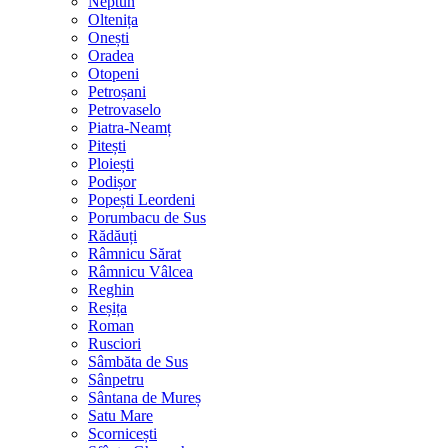
Neptun
Oltenița
Onești
Oradea
Otopeni
Petroșani
Petrovaselo
Piatra-Neamț
Pitești
Ploiești
Podișor
Popești Leordeni
Porumbacu de Sus
Rădăuți
Râmnicu Sărat
Râmnicu Vâlcea
Reghin
Reșița
Roman
Rusciori
Sâmbăta de Sus
Sânpetru
Sântana de Mureș
Satu Mare
Scornicești