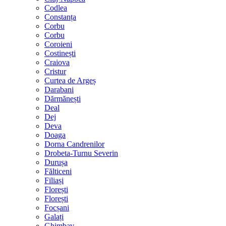
Codlea
Constanța
Corbu
Corbu
Coroieni
Costinești
Craiova
Cristur
Curtea de Argeș
Darabani
Dărmănești
Deal
Dej
Deva
Doaga
Dorna Candrenilor
Drobeta-Turnu Severin
Durușa
Fălticeni
Filiași
Florești
Florești
Focșani
Galați
Ghimbav