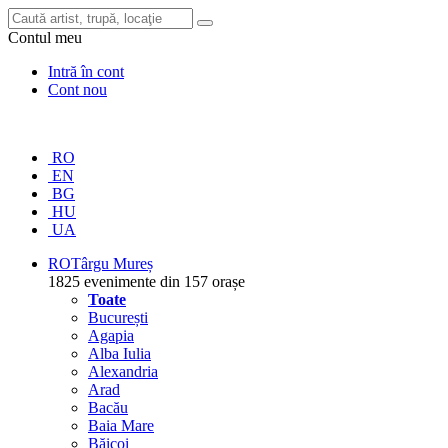
Contul meu
Intră în cont
Cont nou
RO
EN
BG
HU
UA
RO
Târgu Mureș
1825 evenimente din 157 orașe
Toate
București
Agapia
Alba Iulia
Alexandria
Arad
Bacău
Baia Mare
Băicoi