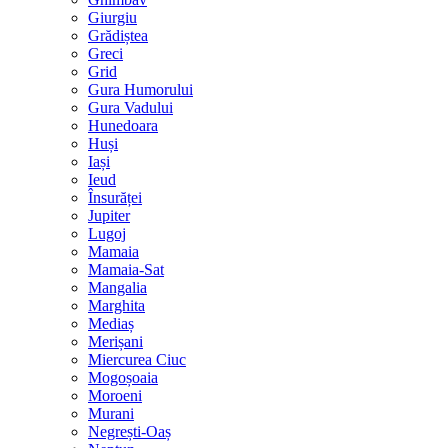
Giurgiu
Grădiștea
Greci
Grid
Gura Humorului
Gura Vadului
Hunedoara
Huși
Iași
Ieud
Însurăței
Jupiter
Lugoj
Mamaia
Mamaia-Sat
Mangalia
Marghita
Mediaș
Merișani
Miercurea Ciuc
Mogoșoaia
Moroeni
Murani
Negrești-Oaș