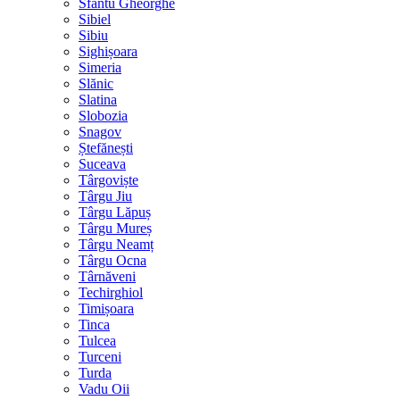
Sfântu Gheorghe
Sibiel
Sibiu
Sighișoara
Simeria
Slănic
Slatina
Slobozia
Snagov
Ștefănești
Suceava
Târgoviște
Târgu Jiu
Târgu Lăpuș
Târgu Mureș
Târgu Neamț
Târgu Ocna
Târnăveni
Techirghiol
Timișoara
Tinca
Tulcea
Turceni
Turda
Vadu Oii