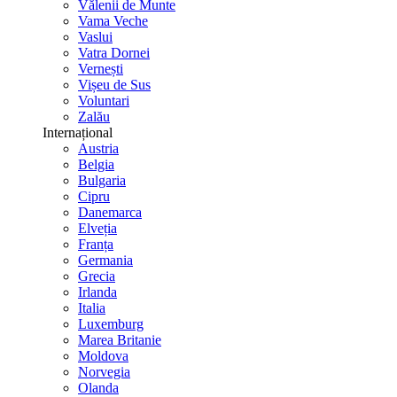
Vălenii de Munte
Vama Veche
Vaslui
Vatra Dornei
Vernești
Vișeu de Sus
Voluntari
Zalău
Internațional
Austria
Belgia
Bulgaria
Cipru
Danemarca
Elveția
Franța
Germania
Grecia
Irlanda
Italia
Luxemburg
Marea Britanie
Moldova
Norvegia
Olanda