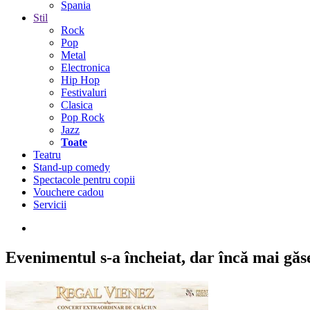
Spania
Stil
Rock
Pop
Metal
Electronica
Hip Hop
Festivaluri
Clasica
Pop Rock
Jazz
Toate
Teatru
Stand-up comedy
Spectacole pentru copii
Vouchere cadou
Servicii
Evenimentul s-a încheiat,
dar încă mai găseș