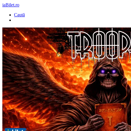
iaBilet.ro
Caută