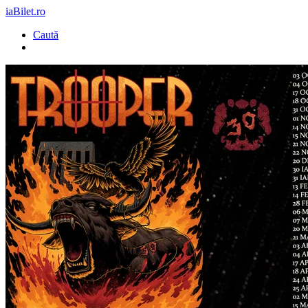
iaBilet.ro
Caută