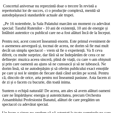
Concertul aniversar nu reprezintă doar o trecere în revistă a
repertoriului lor de succes, ci o producție complexă, menită să
autodepășească standardele actuale ale trupei.
„Pe 16 noiembrie, la Sala Palatului marcăm un moment cu adevărat
special: Taraful Rutenilor - 10 ani de existență, 10 ani de energie și
întâlniri autentice cu publicul care ne-a fost alături încă de la început.
Pentru noi, acest concert înseamnă enorm. Este primul eveniment de
o asemenea anvergură și, tocmai de aceea, ne dorim să fie mai mult
decât un simplu spectacol – vrem să fie o experiență. Va fi ceva
diferit, cu multe surprize, dar fără să ne îndepărtăm de ceea ce ne
definește: muzica aceea sinceră, plină de viață, cu care v-am obișnuit
și prin care oamenii au ajuns să ne cunoască și să ne iubească. Ne
dorim însă, să ne autodepășim și să oferim publicului exact emoțiile
pe care și noi le simțim de fiecare dată când urcăm pe scenă. Pentru
că, dincolo de orice, arta pentru noi înseamnă pasiune. Asta facem zi
de zi și o facem cu bucurie, din toată inima.
Suntem o echipă naturală! De aceea, am ales să avem alături oameni
care ne împărtășesc energia și autenticitatea, precum Orchestra
Ansamblului Profesionist Banatul, alături de care pregătim un
spectacol cu adevărat special.
Un lucru e sigur: nu credem că vă așteptați la toate surprizele pe care