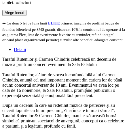
iabilet.ro/facturi
Alege locuri
Doar o mică verificare
☀️ Cu doar 5 lei pe luna fanii
ELITE
primesc imagine de profil si badge de
founder, biletele si pe SMS gratuit, discount 10% la comisionul de operare si la
asigurarea Flex, lista de evenimente favorite cu reminder, refund integral
oricand (daca organizatorul permite) si multe alte beneficii adaugate constant.
Detalii
Taraful Rutenilor și Carmen Chindriș celebrează un deceniu de
muzică printr-un concert eveniment la Sala Palatului
Taraful Rutenilor, alături de vocea inconfundabilă a lui Carmen
Chindriș, anunță cel mai important moment din cariera lor de până
acum: concertul aniversar de 10 ani. Evenimentul va avea loc pe
data de 16 noiembrie, la Sala Palatului, promițând publicului o
experiență senzorială și emoțională fără precedent.
După un deceniu în care au redefinit muzica de petrecere și au
cucerit topurile cu hituri precum „Ziua în care tu m-ai sărutat”,
Taraful Rutenilor & Carmen Chindriș marchează această bornă
simbolică printr-un spectacol de anvergură, conceput ca o celebrare
a pasiunii și a legăturii profunde cu fanii.