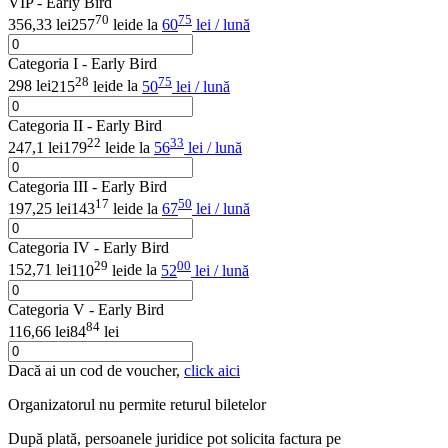
VIP - Early Bird
70
75
356,33 lei
257
lei
de la
60
lei / lună
Categoria I - Early Bird
28
75
298 lei
215
lei
de la
50
lei / lună
Categoria II - Early Bird
22
33
247,1 lei
179
lei
de la
56
lei / lună
Categoria III - Early Bird
17
50
197,25 lei
143
lei
de la
67
lei / lună
Categoria IV - Early Bird
29
00
152,71 lei
110
lei
de la
52
lei / lună
Categoria V - Early Bird
84
116,66 lei
84
lei
Dacă ai un cod de voucher,
click aici
Organizatorul nu permite returul biletelor
După plată, persoanele juridice pot solicita factura pe