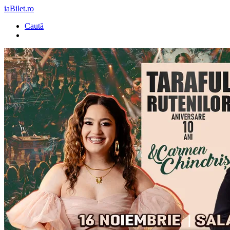
iaBilet.ro
Caută